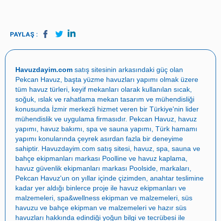
PAYLAŞ :
Havuzdayim.com
satış sitesinin arkasındaki güç olan
Pekcan Havuz
, başta
yüzme havuzları yapımı
olmak üzere
tüm havuz türleri, keyif mekanları olarak kullanılan sıcak,
soğuk, ıslak ve rahatlama mekan tasarım ve mühendisliği
konusunda İzmir merkezli hizmet veren bir Türkiye'nin lider
mühendislik ve uygulama firmasıdır.
Pekcan Havuz
,
havuz
yapımı
,
havuz bakımı
,
spa ve sauna yapımı
,
Türk hamamı
yapımı
konularında çeyrek asırdan fazla bir deneyime
sahiptir.
Havuzdayim.com
satış sitesi, havuz, spa, sauna ve
bahçe ekipmanları markası
Poolline
ve havuz kaplama,
havuz güvenlik ekipmanları markası
Poolside
, markaları,
Pekcan Havuz
'un on yıllar içinde çizimden, anahtar teslimine
kadar yer aldığı binlerce proje ile
havuz ekipmanları ve
malzemeleri
,
spa&wellness ekipman ve malzemeleri
,
süs
havuzu ve bahçe ekipman ve malzemeleri
ve
hazır süs
havuzları
hakkında edindiği yoğun bilgi ve tecrübesi ile