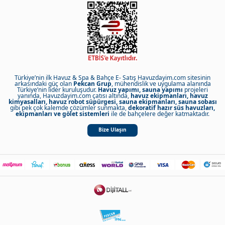
Türkiye’nin ilk Havuz & Spa & Bahçe E- Satış Havuzdayim.com sitesinin
arkasındaki güç olan
Pekcan Grup
, mühendislik ve uygulama alanında
Türkiye’nin lider kuruluşudur.
Havuz yapımı, sauna yapımı
projeleri
yanında, Havuzdayim.com çatısı altında,
havuz ekipmanları, havuz
kimyasalları, havuz robot süpürgesi, sauna ekipmanları, sauna sobası
gibi pek çok kalemde çözümler sunmakta,
dekoratif hazır süs havuzları,
ekipmanları ve gölet sistemleri
ile de bahçelere değer katmaktadır.
Bize Ulaşın