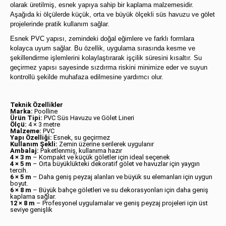
olarak üretilmiş, esnek yapıya sahip bir kaplama malzemesidir.
Aşağıda ki ölçülerde küçük, orta ve büyük ölçekli süs havuzu ve gölet
projelerinde pratik kullanım sağlar.
Esnek PVC yapısı, zemindeki doğal eğimlere ve farklı formlara
kolayca uyum sağlar. Bu özellik, uygulama sırasında kesme ve
şekillendirme işlemlerini kolaylaştırarak işçilik süresini kısaltır. Su
geçirmez yapısı sayesinde sızdırma riskini minimize eder ve suyun
kontrollü şekilde muhafaza edilmesine yardımcı olur.
Teknik Özellikler
Marka:
Poolline
Ürün Tipi:
PVC Süs Havuzu ve Gölet Lineri
Ölçü:
4 × 3 metre
Malzeme:
PVC
Yapı Özelliği:
Esnek, su geçirmez
Kullanım Şekli:
Zemin üzerine serilerek uygulanır
Ambalaj:
Paketlenmiş, kullanıma hazır
4 × 3 m
– Kompakt ve küçük göletler için ideal seçenek
4 × 5 m
– Orta büyüklükteki dekoratif gölet ve havuzlar için yaygın
tercih.
6 × 5 m
– Daha geniş peyzaj alanları ve büyük su elemanları için uygun
boyut.
6 × 8 m
– Büyük bahçe göletleri ve su dekorasyonları için daha geniş
kaplama sağlar.
12 × 8 m
– Profesyonel uygulamalar ve geniş peyzaj projeleri için üst
seviye genişlik