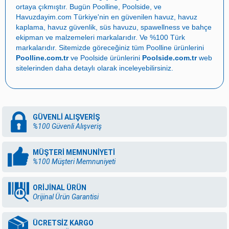
ortaya çıkmıştır. Bugün
Poolline
,
Poolside
, ve
Havuzdayim.com
Türkiye'nin en güvenilen
havuz
,
havuz
kaplama
,
havuz güvenlik
,
süs havuzu
,
spawellness
ve
bahçe
ekipman ve malzemeleri
markalarıdır. Ve %100 Türk
markalarıdır. Sitemizde göreceğiniz tüm Poolline ürünlerini
Poolline.com.tr
ve Poolside ürünlerini
Poolside.com.tr
web
sitelerinden daha detaylı olarak inceleyebilirsiniz.
GÜVENLİ ALIŞVERİŞ
%100 Güvenli Alışveriş
MÜŞTERİ MEMNUNİYETİ
%100 Müşteri Memnuniyeti
ORİJİNAL ÜRÜN
Orijinal Ürün Garantisi
ÜCRETSİZ KARGO