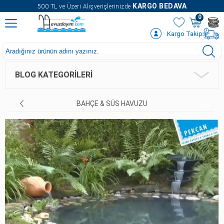
" />
KARGO BEDAVA
500 TL ve Üzeri Alışverişlerinizde
0
Kargo Takip
BLOG KATEGORILERI
BAHÇE & SÜS HAVUZU