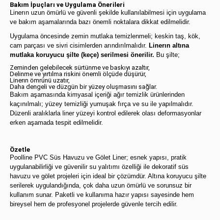
Bakım İpuçları ve Uygulama Önerileri
Linerın uzun ömürlü ve güvenli şekilde kullanılabilmesi için uygulama
ve bakım aşamalarında bazı önemli noktalara dikkat edilmelidir.
Uygulama öncesinde zemin mutlaka temizlenmeli; keskin taş, kök,
cam parçası ve sivri cisimlerden arındırılmalıdır.
Linerın altına
mutlaka koruyucu şilte (keçe) serilmesi önerilir.
Bu şilte;
Zeminden gelebilecek sürtünme ve baskıyı azaltır,
Delinme ve yırtılma riskini önemli ölçüde düşürür,
Linerın ömrünü uzatır,
Daha dengeli ve düzgün bir yüzey oluşmasını sağlar.
Bakım aşamasında kimyasal içeriği ağır temizlik ürünlerinden
kaçınılmalı; yüzey temizliği yumuşak fırça ve su ile yapılmalıdır.
Düzenli aralıklarla liner yüzeyi kontrol edilerek olası deformasyonlar
erken aşamada tespit edilmelidir.
Özetle
Poolline PVC Süs Havuzu ve Gölet Liner; esnek yapısı, pratik
uygulanabilirliği ve güvenilir su yalıtımı özelliği ile dekoratif süs
havuzu ve gölet projeleri için ideal bir çözümdür. Altına koruyucu şilte
serilerek uygulandığında, çok daha uzun ömürlü ve sorunsuz bir
kullanım sunar. Paketli ve kullanıma hazır yapısı sayesinde hem
bireysel hem de profesyonel projelerde güvenle tercih edilir.