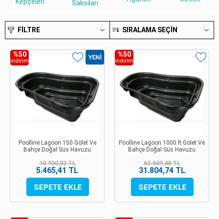
Kepçeleri
Saksıları
FILTRE
SIRALAMA SEÇIN
%50
%50
indirim
indirim
Poolline Lagoon 150 Gölet Ve
Poolline Lagoon 1000 lt Gölet Ve
Bahçe Doğal Süs Havuzu
Bahçe Doğal Süs Havuzu
10.930,82 TL
63.609,48 TL
5.465,41 TL
31.804,74 TL