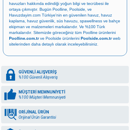
havuzları
hakkında edindiği yoğun bilgi ve tecrübesi ile
ortaya çıkmıştır. Bugün
Poolline
,
Poolside
, ve
Havuzdayim.com
Türkiye'nin en güvenilen
havuz
,
havuz
kaplama
,
havuz güvenlik
,
süs havuzu
,
spawellness
ve
bahçe
ekipman ve malzemeleri
markalarıdır. Ve %100 Türk
markalarıdır. Sitemizde göreceğiniz tüm Poolline ürünlerini
Poolline.com.tr
ve Poolside ürünlerini
Poolside.com.tr
web
sitelerinden daha detaylı olarak inceleyebilirsiniz.
GÜVENLİ ALIŞVERİŞ
%100 Güvenli Alışveriş
MÜŞTERİ MEMNUNİYETİ
%100 Müşteri Memnuniyeti
ORİJİNAL ÜRÜN
Orijinal Ürün Garantisi