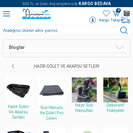
" />
KARGO BEDAVA
500 TL ve Üzeri Alışverişlerinizde
0
Kargo Takip
Bloglar
HAZIR GÖLET VE AKARSU SETLERI
Hazır Süs
Dekoratif
Hazır Gölet
Süs Havuzu
Havuzları
Fıskiyeler
Ve Akarsu
Ve Gölet Pvc
Setleri
Linerı