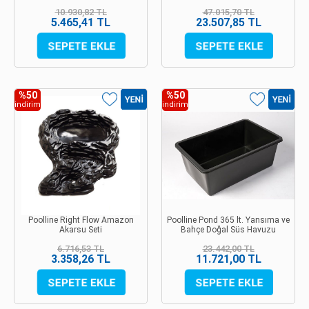
10.930,82 TL
47.015,70 TL
5.465,41 TL
23.507,85 TL
%50
%50
indirim
indirim
Poolline Right Flow Amazon
Poolline Pond 365 lt. Yansıma ve
Akarsu Seti
Bahçe Doğal Süs Havuzu
6.716,53 TL
23.442,00 TL
3.358,26 TL
11.721,00 TL