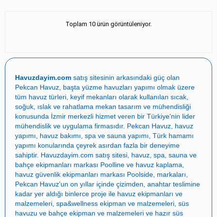
Toplam 10 ürün görüntüleniyor.
Havuzdayim.com
satış sitesinin arkasındaki güç olan
Pekcan Havuz
, başta
yüzme havuzları yapımı
olmak üzere
tüm havuz türleri, keyif mekanları olarak kullanılan sıcak,
soğuk, ıslak ve rahatlama mekan tasarım ve mühendisliği
konusunda İzmir merkezli hizmet veren bir Türkiye'nin lider
mühendislik ve uygulama firmasıdır.
Pekcan Havuz
,
havuz
yapımı
,
havuz bakımı
,
spa ve sauna yapımı
,
Türk hamamı
yapımı
konularında çeyrek asırdan fazla bir deneyime
sahiptir.
Havuzdayim.com
satış sitesi, havuz, spa, sauna ve
bahçe ekipmanları markası
Poolline
ve havuz kaplama,
havuz güvenlik ekipmanları markası
Poolside
, markaları,
Pekcan Havuz
'un on yıllar içinde çizimden, anahtar teslimine
kadar yer aldığı binlerce proje ile
havuz ekipmanları ve
malzemeleri
,
spa&wellness ekipman ve malzemeleri
,
süs
havuzu ve bahçe ekipman ve malzemeleri
ve
hazır süs