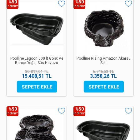
%50
%50
indirim
indirim
Poolline Lagoon 500 lt Gölet Ve
Poolline Rising Amazon Akarsu
Bahçe Doğal Süs Havuzu
Seti
30.817,01 TL
6.716,53 TL
15.408,51 TL
3.358,26 TL
%50
%50
indirim
indirim