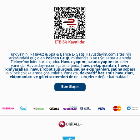
Türkiye’nin ilk Havuz & Spa & Bahçe E- Satış Havuzdayim.com sitesinin
arkasındaki güç olan
Pekcan Grup
, mühendislik ve uygulama alanında
Türkiye’nin lider kuruluşudur.
Havuz yapımı, sauna yapımı
projeleri
yanında, Havuzdayim.com çatısı altında,
havuz ekipmanları, havuz
kimyasalları, havuz robot süpürgesi, sauna ekipmanları, sauna sobası
gibi pek çok kalemde çözümler sunmakta,
dekoratif hazır süs havuzları,
ekipmanları ve gölet sistemleri
ile de bahçelere değer katmaktadır.
Bize Ulaşın