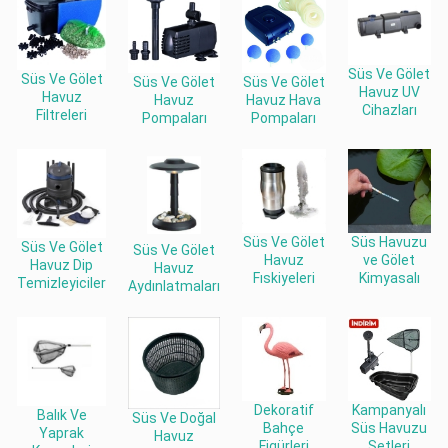
Süs Ve Gölet
Süs Ve Gölet
Süs Ve Gölet
Süs Ve Gölet
Havuz UV
Havuz
Havuz Hava
Havuz
Cihazları
Filtreleri
Pompaları
Pompaları
Süs Ve Gölet
Süs Havuzu
Süs Ve Gölet
Süs Ve Gölet
Havuz
ve Gölet
Havuz Dip
Havuz
Fıskiyeleri
Kimyasalı
Temizleyiciler
Aydınlatmaları
Dekoratif
Kampanyalı
Balık Ve
Süs Ve Doğal
Bahçe
Süs Havuzu
Yaprak
Havuz
Figürleri
Setleri