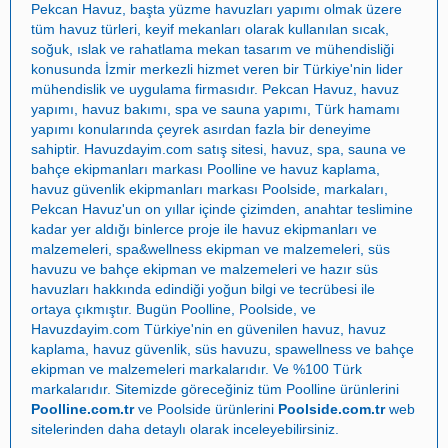
Pekcan Havuz
, başta
yüzme havuzları yapımı
olmak üzere
tüm havuz türleri, keyif mekanları olarak kullanılan sıcak,
soğuk, ıslak ve rahatlama mekan tasarım ve mühendisliği
konusunda İzmir merkezli hizmet veren bir Türkiye'nin lider
mühendislik ve uygulama firmasıdır.
Pekcan Havuz
,
havuz
yapımı
,
havuz bakımı
,
spa ve sauna yapımı
,
Türk hamamı
yapımı
konularında çeyrek asırdan fazla bir deneyime
sahiptir.
Havuzdayim.com
satış sitesi, havuz, spa, sauna ve
bahçe ekipmanları markası
Poolline
ve havuz kaplama,
havuz güvenlik ekipmanları markası
Poolside
, markaları,
Pekcan Havuz
'un on yıllar içinde çizimden, anahtar teslimine
kadar yer aldığı binlerce proje ile
havuz ekipmanları ve
malzemeleri
,
spa&wellness ekipman ve malzemeleri
,
süs
havuzu ve bahçe ekipman ve malzemeleri
ve
hazır süs
havuzları
hakkında edindiği yoğun bilgi ve tecrübesi ile
ortaya çıkmıştır. Bugün
Poolline
,
Poolside
, ve
Havuzdayim.com
Türkiye'nin en güvenilen
havuz
,
havuz
kaplama
,
havuz güvenlik
,
süs havuzu
,
spawellness
ve
bahçe
ekipman ve malzemeleri
markalarıdır. Ve %100 Türk
markalarıdır. Sitemizde göreceğiniz tüm Poolline ürünlerini
Poolline.com.tr
ve Poolside ürünlerini
Poolside.com.tr
web
sitelerinden daha detaylı olarak inceleyebilirsiniz.