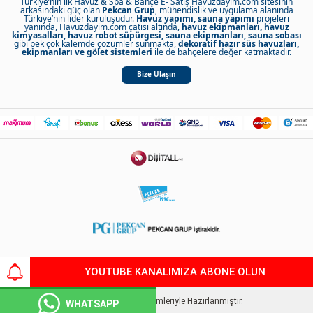
Türkiye’nin ilk Havuz & Spa & Bahçe E- Satış Havuzdayim.com sitesinin
arkasındaki güç olan
Pekcan Grup
, mühendislik ve uygulama alanında
Türkiye’nin lider kuruluşudur.
Havuz yapımı, sauna yapımı
projeleri
yanında, Havuzdayim.com çatısı altında,
havuz ekipmanları, havuz
kimyasalları, havuz robot süpürgesi, sauna ekipmanları, sauna sobası
gibi pek çok kalemde çözümler sunmakta,
dekoratif hazır süs havuzları,
ekipmanları ve gölet sistemleri
ile de bahçelere değer katmaktadır.
Bize Ulaşın
Copyright 2021 Pekcan
YOUTUBE KANALIMIZA ABONE OLUN
T
-Soft
E-Ticaret
Sistemleriyle Hazırlanmıştır.
WHATSAPP