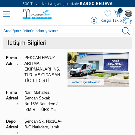
" />
KARGO BEDAVA
500 TL ve Üzeri Alışverişlerinizde
0
Kargo Takip
İletişim Bilgileri
Firma
PEKCAN HAVUZ
Adı
:
ARITMA
EKİPMANLARI İNŞ.
TUR. VE GIDA SAN.
TİC. LTD. ŞTİ.
Firma
Narlı Mahallesi,
Adresi
Şencan Sokak
:
No:16/A Narlıdere /
İZMİR - TÜRKİYE
Depo
Şencan Sk. No:16/A-
Adresi
B-C Narlıdere, İzmir
: