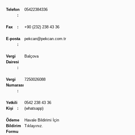
Telefon
05422384336
:
Fax
:
+90 (232) 238 43 36
E-posta
pekcan@pekcan.com.tr
:
Vergi
Balçova
Dairesi
:
Vergi
7250026088
Numarası
:
Yetkili
0542 238 43 36
Kişi
:
(whatsapp)
Ödeme
Havale Bildirimi İçin
Bildirim
Tıklayınız.
Formu