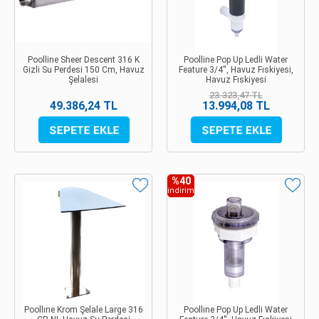
Poolline Sheer Descent 316 K
Poolline Pop Up Ledli Water
Gizli Su Perdesi 150 Cm, Havuz
Feature 3/4'', Havuz Fıskiyesi,
Şelalesi
Havuz Fıskiyesi
23.323,47 TL
49.386,24 TL
13.994,08 TL
%40
indirim
Poollıne Krom Şelale Large 316
Poollıne Pop Up Ledli Water