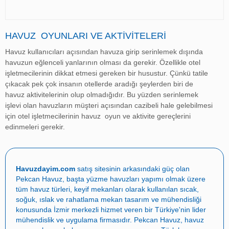
HAVUZ
OYUNLARI VE AKTIVITELERI
Havuz kullanıcıları açısından havuza girip serinlemek dışında
havuzun eğlenceli yanlarının olması da gerekir. Özellikle otel
işletmecilerinin dikkat etmesi gereken bir husustur. Çünkü tatile
çıkacak pek çok insanın otellerde aradığı şeylerden biri de
havuz aktivitelerinin olup olmadığıdır. Bu yüzden serinlemek
işlevi olan havuzların müşteri açısından cazibeli hale gelebilmesi
için otel işletmecilerinin havuz oyun ve aktivite gereçlerini
edinmeleri gerekir.
Havuzdayim.com
satış sitesinin arkasındaki güç olan
Pekcan Havuz
, başta
yüzme havuzları yapımı
olmak üzere
tüm havuz türleri, keyif mekanları olarak kullanılan sıcak,
soğuk, ıslak ve rahatlama mekan tasarım ve mühendisliği
konusunda İzmir merkezli hizmet veren bir Türkiye'nin lider
mühendislik ve uygulama firmasıdır.
Pekcan Havuz
,
havuz