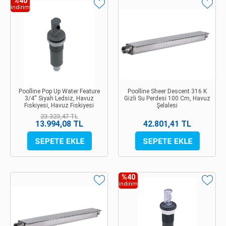
%40
indirim
Poolline Pop Up Water Feature
Poolline Sheer Descent 316 K
3/4'' Siyah Ledsiz, Havuz
Gizli Su Perdesi 100 Cm, Havuz
Fıskiyesi, Havuz Fıskiyesi
Şelalesi
23.323,47 TL
13.994,08 TL
42.801,41 TL
%40
indirim