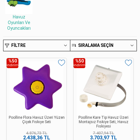
Havuz
Oyunları Ve
Oyuncakları
FILTRE
SIRALAMA SEÇIN
%50
%50
indirim
indirim
Poolline Flora Havuz Üzeri Yüzen
Poolline Kare Tip Havuz Üzeri
Çiçek Fıskıye Seti
Montajsız Fıskiye Seti, Havuz
Fıskiyesi
4.876,73 TL
7.407,94 TL
2.438,36 TL
3.703,97 TL