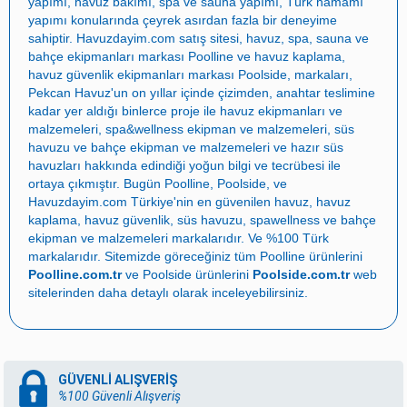
yapımı
,
havuz bakımı
,
spa ve sauna yapımı
,
Türk hamamı
yapımı
konularında çeyrek asırdan fazla bir deneyime
sahiptir.
Havuzdayim.com
satış sitesi, havuz, spa, sauna ve
bahçe ekipmanları markası
Poolline
ve havuz kaplama,
havuz güvenlik ekipmanları markası
Poolside
, markaları,
Pekcan Havuz
'un on yıllar içinde çizimden, anahtar teslimine
kadar yer aldığı binlerce proje ile
havuz ekipmanları ve
malzemeleri
,
spa&wellness ekipman ve malzemeleri
,
süs
havuzu ve bahçe ekipman ve malzemeleri
ve
hazır süs
havuzları
hakkında edindiği yoğun bilgi ve tecrübesi ile
ortaya çıkmıştır. Bugün
Poolline
,
Poolside
, ve
Havuzdayim.com
Türkiye'nin en güvenilen
havuz
,
havuz
kaplama
,
havuz güvenlik
,
süs havuzu
,
spawellness
ve
bahçe
ekipman ve malzemeleri
markalarıdır. Ve %100 Türk
markalarıdır. Sitemizde göreceğiniz tüm Poolline ürünlerini
Poolline.com.tr
ve Poolside ürünlerini
Poolside.com.tr
web
sitelerinden daha detaylı olarak inceleyebilirsiniz.
GÜVENLİ ALIŞVERİŞ
%100 Güvenli Alışveriş