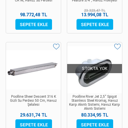
CR NI, Havuz Su Perdesi
Feature 3/4'', Havuz Fıskiyesi
23.323,47 TL
98.772,48 TL
13.994,08 TL
STOKTA YOK
Poolline Sheer Descent 316 K
Poolline River Jet 2,5'' Spigot
Gizli Su Perdesi 50 Cm, Havuz
Stainless Steel Kromaj, Havuz
Şelalesi
Karşı Akıntı Sistemi, Havuz Karşı
Akıntı Sistemi
29.631,74 TL
80.334,95 TL