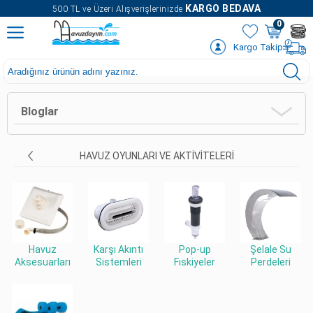
" />
KARGO BEDAVA
500 TL ve Üzeri Alışverişlerinizde
0
Kargo Takip
Bloglar
HAVUZ OYUNLARI VE AKTIVITELERI
Havuz
Karşı Akıntı
Pop-up
Şelale Su
Aksesuarları
Sistemleri
Fıskiyeler
Perdeleri