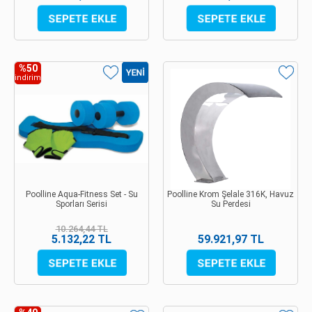
%50
indirim
Poolline Aqua-Fitness Set - Su
Poolline Krom Şelale 316K, Havuz
Sporları Serisi
Su Perdesi
10.264,44 TL
5.132,22 TL
59.921,97 TL