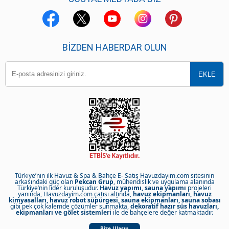
BIZDEN HABERDAR OLUN
Türkiye’nin ilk Havuz & Spa & Bahçe E- Satış Havuzdayim.com sitesinin
arkasındaki güç olan
Pekcan Grup
, mühendislik ve uygulama alanında
Türkiye’nin lider kuruluşudur.
Havuz yapımı, sauna yapımı
projeleri
yanında, Havuzdayim.com çatısı altında,
havuz ekipmanları, havuz
kimyasalları, havuz robot süpürgesi, sauna ekipmanları, sauna sobası
gibi pek çok kalemde çözümler sunmakta,
dekoratif hazır süs havuzları,
ekipmanları ve gölet sistemleri
ile de bahçelere değer katmaktadır.
Bize Ulaşın