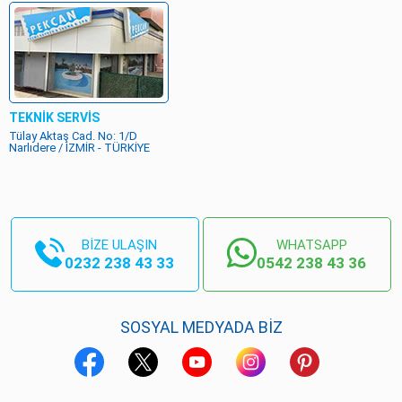
TEKNİK SERVİS
Tülay Aktaş Cad. No: 1/D
Narlıdere / İZMİR - TÜRKİYE
BİZE ULAŞIN
WHATSAPP
0232 238 43 33
0542 238 43 36
SOSYAL MEDYADA BİZ