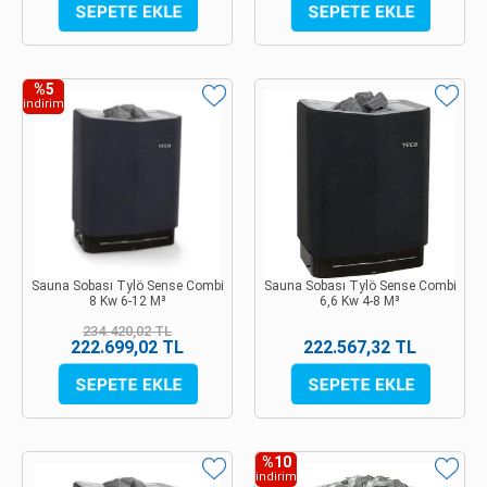
%5
indirim
Sauna Sobası Tylö Sense Combi
Sauna Sobası Tylö Sense Combi
8 Kw 6-12 M³
6,6 Kw 4-8 M³
234.420,02 TL
222.699,02 TL
222.567,32 TL
%10
indirim