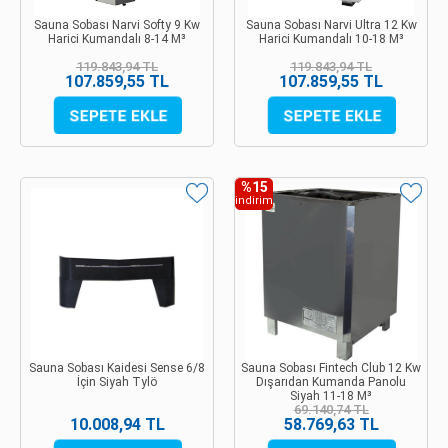
Sauna Sobası Narvi Softy 9 Kw
Sauna Sobası Narvi Ultra 12 Kw
Harici Kumandalı 8-14 M³
Harici Kumandalı 10-18 M³
119.843,94 TL
119.843,94 TL
107.859,55 TL
107.859,55 TL
%15
indirim
Sauna Sobası Kaidesi Sense 6/8
Sauna Sobası Fintech Club 12 Kw
İçin Siyah Tylö
Dışarıdan Kumanda Panolu
Siyah 11-18 M³
69.140,74 TL
10.008,94 TL
58.769,63 TL