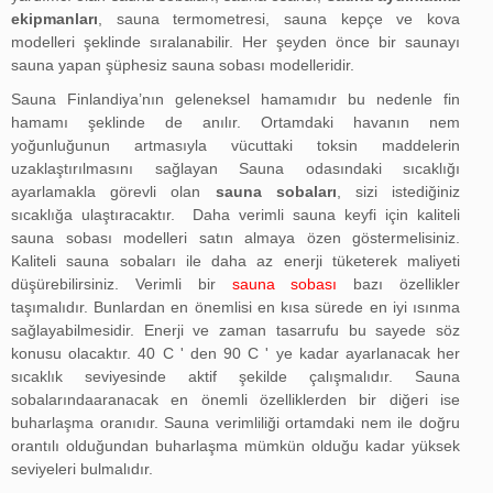
ekipmanları
, sauna termometresi, sauna kepçe ve kova
modelleri şeklinde sıralanabilir. Her şeyden önce bir saunayı
sauna yapan şüphesiz
sauna sobası
modelleridir.
Sauna Finlandiya’nın geleneksel hamamıdır bu nedenle fin
hamamı şeklinde de anılır. Ortamdaki havanın nem
yoğunluğunun artmasıyla vücuttaki toksin maddelerin
uzaklaştırılmasını sağlayan Sauna odasındaki sıcaklığı
ayarlamakla görevli olan
sauna sobaları
, sizi istediğiniz
sıcaklığa ulaştıracaktır. Daha verimli sauna keyfi için kaliteli
sauna sobası modelleri satın almaya özen göstermelisiniz.
Kaliteli
sauna sobaları
ile daha az enerji tüketerek maliyeti
düşürebilirsiniz. Verimli bir
sauna sobası
bazı özellikler
taşımalıdır. Bunlardan en önemlisi en kısa sürede en iyi ısınma
sağlayabilmesidir. Enerji ve zaman tasarrufu bu sayede söz
konusu olacaktır. 40 C ' den 90 C ' ye kadar ayarlanacak her
sıcaklık seviyesinde aktif şekilde çalışmalıdır. Sauna
sobalarındaaranacak en önemli özelliklerden bir diğeri ise
buharlaşma oranıdır. Sauna verimliliği ortamdaki nem ile doğru
orantılı olduğundan buharlaşma mümkün olduğu kadar yüksek
seviyeleri bulmalıdır.