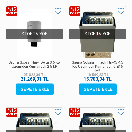
%15
%15
indirim
indirim
STOKTA YOK
STOKTA YOK
Sauna Sobası Narvi Delta 3,6 Kw
Sauna Sobası Fıntech Ftn-45 4,5
Üzerinden Kumandalı 2-5 M³
Kw Üzerinden Kumandalı Gri3-6
M³
25.022,36 TL
18.569,23 TL
21.269,01 TL
15.783,84 TL
%15
%15
indirim
indirim