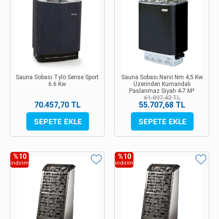
Sauna Sobası Tylö Sense Sport
Sauna Sobası Narvi Nm 4,5 Kw
6.6 Kw
Üzerinden Kumandalı
Paslanmaz Siyah 4-7 M³
61.897,42 TL
70.457,70 TL
55.707,68 TL
%10
%10
indirim
indirim