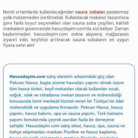
Nemli ortamlarda kullanılacağından
sauna sobaları
paslanmaz
çelik malzemeden üretilmelidir. Kullanılacak mekanın tasarımına
göre farklı boyut seçenekleri olan sauna soba çeşitleri, kaliteli
markaların güvencesiyle havuzdayim.com’da sizi beliyor. Zaman
kaybetmeden
havuzdayim.com
online alışveriş mağazasını
ziyaret edin, keyfinizi arttıracak
sauna sobalarını
en uygun
fiyata satın alın!
Havuzdayim.com
satış sitesinin arkasındaki güç olan
Pekcan Havuz
, başta
yüzme havuzları yapımı
olmak üzere
tüm havuz türleri, keyif mekanları olarak kullanılan sıcak,
soğuk, ıslak ve rahatlama mekan tasarım ve mühendisliği
konusunda İzmir merkezli hizmet veren bir Türkiye'nin lider
mühendislik ve uygulama firmasıdır.
Pekcan Havuz
,
havuz
yapımı
,
havuz bakımı
,
spa ve sauna yapımı
,
Türk hamamı
yapımı
konularında çeyrek asırdan fazla bir deneyime
sahiptir.
Havuzdayim.com
satış sitesi, havuz, spa, sauna ve
bahçe ekipmanları markası
Poolline
ve havuz kaplama,
havuz güvenlik ekipmanları markası
Poolside
, markaları,