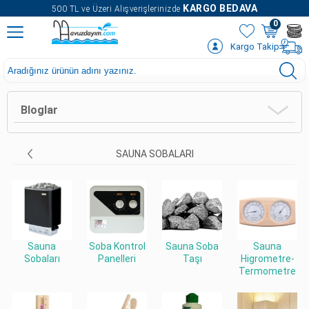
" />
KARGO BEDAVA
500 TL ve Üzeri Alışverişlerinizde
0
Kargo Takip
Bloglar
SAUNA SOBALARI
Sauna
Soba Kontrol
Sauna Soba
Sauna
Sobaları
Panelleri
Taşı
Higrometre-
Termometre