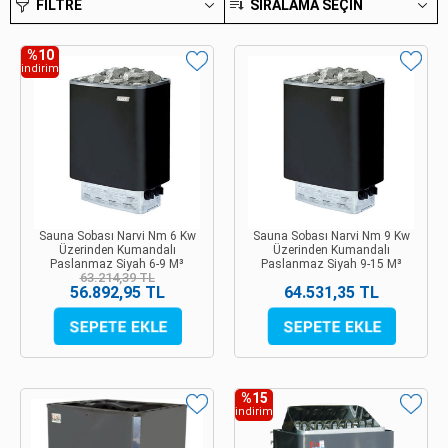
FILTRE
SIRALAMA SEÇIN
%10
indirim
Sauna Sobası Narvi Nm 6 Kw
Sauna Sobası Narvi Nm 9 Kw
Üzerinden Kumandalı
Üzerinden Kumandalı
Paslanmaz Siyah 6-9 M³
Paslanmaz Siyah 9-15 M³
63.214,39 TL
56.892,95 TL
64.531,35 TL
%15
indirim