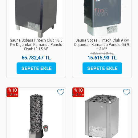
Sauna Sobası Fintech Club 10,5
Sauna Sobası Fintech Club 9 Kw
Kw Dışarıdan Kumanda Panolu
Dışarıdan Kumanda Panolu Gri 9-
Siyah10-15 M³
13 M³
18.371,68 TL
65.782,47 TL
15.615,93 TL
%10
%10
indirim
indirim