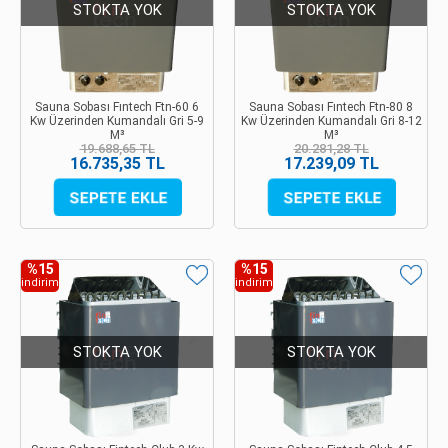
STOKTA YOK
STOKTA YOK
Sauna Sobası Fıntech Ftn-60 6
Sauna Sobası Fıntech Ftn-80 8
Kw Üzerinden Kumandalı Gri 5-9
Kw Üzerinden Kumandalı Gri 8-12
M³
M³
19.688,65 TL
20.281,28 TL
16.735,35 TL
17.239,09 TL
%15
%15
indirim
indirim
STOKTA YOK
STOKTA YOK