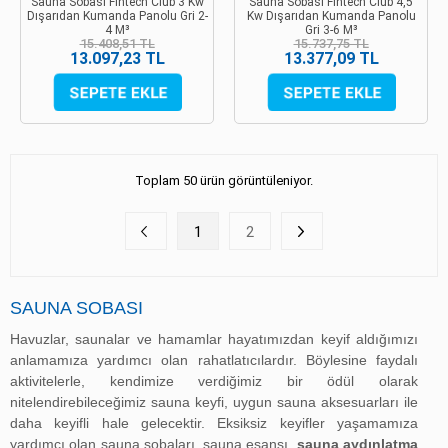
Sauna Sobası Fintech Club 3 Kw
Sauna Sobası Fintech Club 4,5
Dışarıdan Kumanda Panolu Gri 2-
Kw Dışarıdan Kumanda Panolu
4 M³
Gri 3-6 M³
15.408,51 TL
15.737,75 TL
13.097,23 TL
13.377,09 TL
Toplam 50 ürün görüntüleniyor.
1
2
SAUNA SOBASI
Havuzlar, saunalar ve hamamlar hayatımızdan keyif aldığımızı
anlamamıza yardımcı olan rahatlatıcılardır. Böylesine faydalı
aktivitelerle, kendimize verdiğimiz bir ödül olarak
nitelendirebileceğimiz sauna keyfi, uygun sauna aksesuarları ile
daha keyifli hale gelecektir. Eksiksiz keyifler yaşamamıza
yardımcı olan sauna sobaları, sauna esansı,
sauna aydınlatma