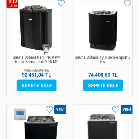
%10
indirim
Sauna Sobası Narvi Nc 9 Kw
Sauna Sobası Tylö Sense Sport 8
Harici Kumandalı 9-15 M³
Kw
102.723,38 TL
92.451,04 TL
74.408,60 TL