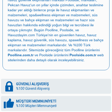
Pekcan Havuz
'un on yıllar içinde çizimden, anahtar teslimine
kadar yer aldığı binlerce proje ile
havuz ekipmanları ve
malzemeleri
,
spa&wellness ekipman ve malzemeleri
,
süs
havuzu ve bahçe ekipman ve malzemeleri
ve
hazır süs
havuzları
hakkında edindiği yoğun bilgi ve tecrübesi ile
ortaya çıkmıştır. Bugün
Poolline
,
Poolside
, ve
Havuzdayim.com
Türkiye'nin en güvenilen
havuz
,
havuz
kaplama
,
havuz güvenlik
,
süs havuzu
,
spawellness
ve
bahçe
ekipman ve malzemeleri
markalarıdır. Ve %100 Türk
markalarıdır. Sitemizde göreceğiniz tüm Poolline ürünlerini
Poolline.com.tr
ve Poolside ürünlerini
Poolside.com.tr
web
sitelerinden daha detaylı olarak inceleyebilirsiniz.
GÜVENLİ ALIŞVERİŞ
%100 Güvenli Alışveriş
MÜŞTERİ MEMNUNİYETİ
%100 Müşteri Memnuniyeti