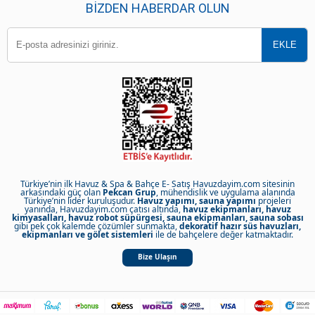
BIZDEN HABERDAR OLUN
Türkiye’nin ilk Havuz & Spa & Bahçe E- Satış Havuzdayim.com sitesinin
arkasındaki güç olan
Pekcan Grup
, mühendislik ve uygulama alanında
Türkiye’nin lider kuruluşudur.
Havuz yapımı, sauna yapımı
projeleri
yanında, Havuzdayim.com çatısı altında,
havuz ekipmanları, havuz
kimyasalları, havuz robot süpürgesi, sauna ekipmanları, sauna sobası
gibi pek çok kalemde çözümler sunmakta,
dekoratif hazır süs havuzları,
ekipmanları ve gölet sistemleri
ile de bahçelere değer katmaktadır.
Bize Ulaşın