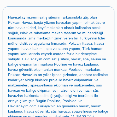
Havuzdayim.com
satış sitesinin arkasındaki güç olan
Pekcan Havuz
, başta
yüzme havuzları yapımı
olmak üzere
tüm havuz türleri, keyif mekanları olarak kullanılan sıcak,
soğuk, ıslak ve rahatlama mekan tasarım ve mühendisliği
konusunda İzmir merkezli hizmet veren bir Türkiye'nin lider
mühendislik ve uygulama firmasıdır.
Pekcan Havuz
,
havuz
yapımı
,
havuz bakımı
,
spa ve sauna yapımı
,
Türk hamamı
yapımı
konularında çeyrek asırdan fazla bir deneyime
sahiptir.
Havuzdayim.com
satış sitesi, havuz, spa, sauna ve
bahçe ekipmanları markası
Poolline
ve havuz kaplama,
havuz güvenlik ekipmanları markası
Poolside
, markaları,
Pekcan Havuz
'un on yıllar içinde çizimden, anahtar teslimine
kadar yer aldığı binlerce proje ile
havuz ekipmanları ve
malzemeleri
,
spa&wellness ekipman ve malzemeleri
,
süs
havuzu ve bahçe ekipman ve malzemeleri
ve
hazır süs
havuzları
hakkında edindiği yoğun bilgi ve tecrübesi ile
ortaya çıkmıştır. Bugün
Poolline
,
Poolside
, ve
Havuzdayim.com
Türkiye'nin en güvenilen
havuz
,
havuz
kaplama
,
havuz güvenlik
,
süs havuzu
,
spawellness
ve
bahçe
ekipman ve malzemeleri
markalarıdır. Ve %100 Türk