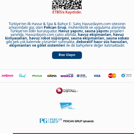
Türkiye’nin ilk Havuz & Spa & Bahçe E- Satış Havuzdayim.com sitesinin
arkasındaki güç olan
Pekcan Grup
, mühendislik ve uygulama alanında
Türkiye’nin lider kuruluşudur.
Havuz yapımı, sauna yapımı
projeleri
yanında, Havuzdayim.com çatısı altında,
havuz ekipmanları, havuz
kimyasalları, havuz robot süpürgesi, sauna ekipmanları, sauna sobası
gibi pek çok kalemde çözümler sunmakta,
dekoratif hazır süs havuzları,
ekipmanları ve gölet sistemleri
ile de bahçelere değer katmaktadır.
Bize Ulaşın