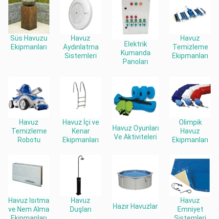
Süs Havuzu
Havuz
Havuz
Elektrik
Ekipmanları
Aydınlatma
Temizleme
Kumanda
Sistemleri
Ekipmanları
Panoları
Havuz
Havuz İçi ve
Olimpik
Havuz Oyunları
Temizleme
Kenar
Havuz
Ve Aktiviteleri
Robotu
Ekipmanları
Ekipmanları
Havuz Isıtma
Havuz
Havuz
Hazır Havuzlar
ve Nem Alma
Duşları
Emniyet
Ekipmanları
Sistemleri