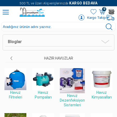
" />
KARGO BEDAVA
500 TL ve Üzeri Alışverişlerinizde
0
Kargo Takip
Bloglar
HAZIR HAVUZLAR
Havuz
Havuz
Havuz
Havuz
Filtreleri
Pompaları
Kimyasalları
Dezenfeksiyon
Sistemleri