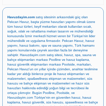
Havuzdayim.com
satış sitesinin arkasındaki güç olan
Pekcan Havuz
, başta
yüzme havuzları yapımı
olmak üzere
tüm havuz türleri, keyif mekanları olarak kullanılan sıcak,
soğuk, ıslak ve rahatlama mekan tasarım ve mühendisliği
konusunda İzmir merkezli hizmet veren bir Türkiye'nin lider
mühendislik ve uygulama firmasıdır.
Pekcan Havuz
,
havuz
yapımı
,
havuz bakımı
,
spa ve sauna yapımı
,
Türk hamamı
yapımı
konularında çeyrek asırdan fazla bir deneyime
sahiptir.
Havuzdayim.com
satış sitesi, havuz, spa, sauna ve
bahçe ekipmanları markası
Poolline
ve havuz kaplama,
havuz güvenlik ekipmanları markası
Poolside
, markaları,
Pekcan Havuz
'un on yıllar içinde çizimden, anahtar teslimine
kadar yer aldığı binlerce proje ile
havuz ekipmanları ve
malzemeleri
,
spa&wellness ekipman ve malzemeleri
,
süs
havuzu ve bahçe ekipman ve malzemeleri
ve
hazır süs
havuzları
hakkında edindiği yoğun bilgi ve tecrübesi ile
ortaya çıkmıştır. Bugün
Poolline
,
Poolside
, ve
Havuzdayim.com
Türkiye'nin en güvenilen
havuz
,
havuz
kaplama
,
havuz güvenlik
,
süs havuzu
,
spawellness
ve
bahçe