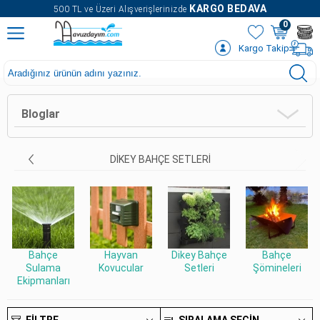
" />
KARGO BEDAVA
500 TL ve Üzeri Alışverişlerinizde
0
Kargo Takip
Bloglar
DIKEY BAHÇE SETLERI
Bahçe
Hayvan
Dikey Bahçe
Bahçe
Sulama
Kovucular
Setleri
Şömineleri
Ekipmanları