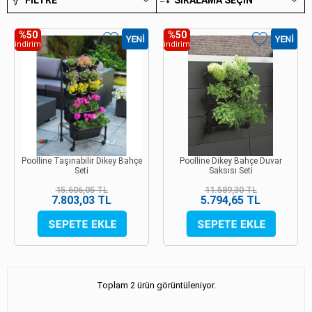
FILTRE
SIRALAMA SEÇIN
%50
%50
indirim
indirim
Poolline Taşınabilir Dikey Bahçe
Poolline Dikey Bahçe Duvar
Seti
Saksısı Seti
15.606,05 TL
11.589,30 TL
7.803,03 TL
5.794,65 TL
Toplam 2 ürün görüntüleniyor.