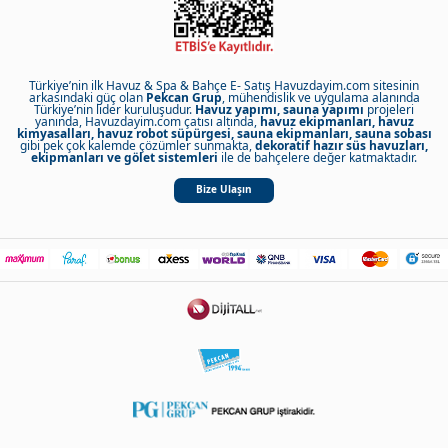
Türkiye’nin ilk Havuz & Spa & Bahçe E- Satış Havuzdayim.com sitesinin
arkasındaki güç olan
Pekcan Grup
, mühendislik ve uygulama alanında
Türkiye’nin lider kuruluşudur.
Havuz yapımı, sauna yapımı
projeleri
yanında, Havuzdayim.com çatısı altında,
havuz ekipmanları, havuz
kimyasalları, havuz robot süpürgesi, sauna ekipmanları, sauna sobası
gibi pek çok kalemde çözümler sunmakta,
dekoratif hazır süs havuzları,
ekipmanları ve gölet sistemleri
ile de bahçelere değer katmaktadır.
Bize Ulaşın