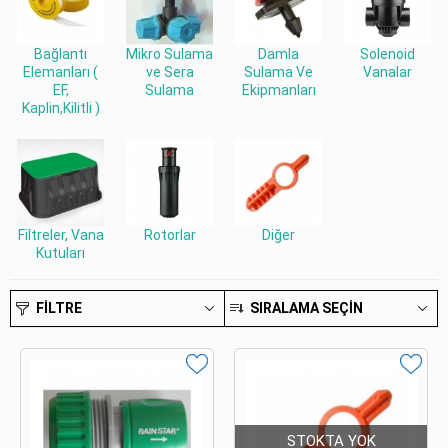
Bağlantı
Mikro Sulama
Damla
Solenoid
Elemanları (
ve Sera
Sulama Ve
Vanalar
EF,
Sulama
Ekipmanları
Kaplin,Kilitli )
Filtreler, Vana
Rotorlar
Diğer
Kutuları
FILTRE
SIRALAMA SEÇIN
STOKTA YOK