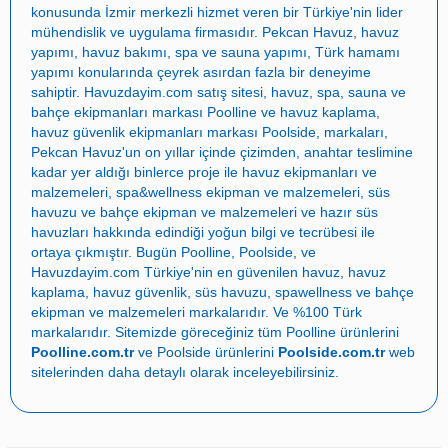
konusunda İzmir merkezli hizmet veren bir Türkiye'nin lider
mühendislik ve uygulama firmasıdır.
Pekcan Havuz
,
havuz
yapımı
,
havuz bakımı
,
spa ve sauna yapımı
,
Türk hamamı
yapımı
konularında çeyrek asırdan fazla bir deneyime
sahiptir.
Havuzdayim.com
satış sitesi, havuz, spa, sauna ve
bahçe ekipmanları markası
Poolline
ve havuz kaplama,
havuz güvenlik ekipmanları markası
Poolside
, markaları,
Pekcan Havuz
'un on yıllar içinde çizimden, anahtar teslimine
kadar yer aldığı binlerce proje ile
havuz ekipmanları ve
malzemeleri
,
spa&wellness ekipman ve malzemeleri
,
süs
havuzu ve bahçe ekipman ve malzemeleri
ve
hazır süs
havuzları
hakkında edindiği yoğun bilgi ve tecrübesi ile
ortaya çıkmıştır. Bugün
Poolline
,
Poolside
, ve
Havuzdayim.com
Türkiye'nin en güvenilen
havuz
,
havuz
kaplama
,
havuz güvenlik
,
süs havuzu
,
spawellness
ve
bahçe
ekipman ve malzemeleri
markalarıdır. Ve %100 Türk
markalarıdır. Sitemizde göreceğiniz tüm Poolline ürünlerini
Poolline.com.tr
ve Poolside ürünlerini
Poolside.com.tr
web
sitelerinden daha detaylı olarak inceleyebilirsiniz.