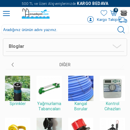
" />
KARGO BEDAVA
500 TL ve Üzeri Alışverişlerinizde
0
Kargo Takip
Bloglar
DIĞER
Sprinkler
Yağmurlama
Kangal
Kontrol
Tabancaları
Borular
Cihazları