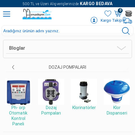
" />
KARGO BEDAVA
500 TL ve Üzeri Alışverişlerinizde
0
Kargo Takip
Bloglar
DOZAJ POMPALARI
Ph- orp
Dozaj
Klorinatörler
Klor
Otomatik
Pompaları
Dispanseri
Kontrol
Paneli