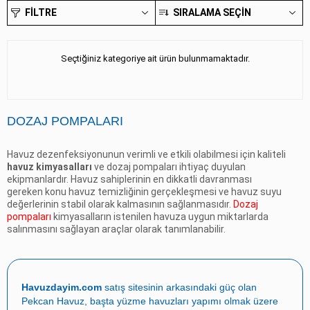
FILTRE
SIRALAMA SEÇIN
Seçtiğiniz kategoriye ait ürün bulunmamaktadır.
DOZAJ POMPALARI
Havuz dezenfeksiyonunun verimli ve etkili olabilmesi için kaliteli
havuz kimyasalları
ve
dozaj pompaları
ihtiyaç duyulan
ekipmanlardır. Havuz sahiplerinin en dikkatli davranması
gereken konu havuz temizliğinin gerçekleşmesi ve havuz suyu
değerlerinin stabil olarak kalmasının sağlanmasıdır.
Dozaj
pompaları
kimyasalların istenilen havuza uygun miktarlarda
salınmasını sağlayan araçlar olarak tanımlanabilir.
Özellikle klor, asit, ph düzenleyici gibi havuz kimyasallarının
istenilen dozajlarda verilmesi konusunda kolaylık sağlayan
havuz dozaj pompaları
; insan sağlığı için kabul edilebilir şartlarda
Havuzdayim.com
satış sitesinin arkasındaki güç olan
havuz suyu elde edilmesinde kullanılır. Elektronik olarak çalışan
Pekcan Havuz
, başta
yüzme havuzları yapımı
olmak üzere
dozaj pompaları
elektromanyetik diyafram ile dozlama