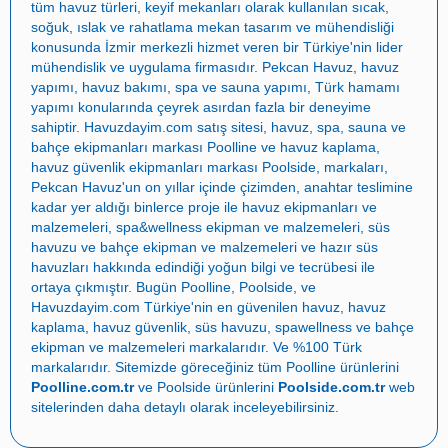
tüm havuz türleri, keyif mekanları olarak kullanılan sıcak,
yapabilen pompalardır. Diyaframın hareketi ile debi değişkenlik
soğuk, ıslak ve rahatlama mekan tasarım ve mühendisliği
gösterecektir. Çalışma prensibinin gerçekleşmesi için emme ve
basma valfı, emme hortumu ve dozaj hortumu kısımları
konusunda İzmir merkezli hizmet veren bir Türkiye'nin lider
mevcuttur.
mühendislik ve uygulama firmasıdır.
Pekcan Havuz
,
havuz
yapımı
,
havuz bakımı
,
spa ve sauna yapımı
,
Türk hamamı
Sağlıklı şartlara uymayan havuz suları, kokulu, renkli ve kirli
yapımı
konularında çeyrek asırdan fazla bir deneyime
görünür. Temiz havuz suyunda herhangi bir koku ve ya renk
sahiptir.
Havuzdayim.com
satış sitesi, havuz, spa, sauna ve
değişimi görülmez. Su berrak ve tatsız olmalıdır. Havuz
bahçe ekipmanları markası
Poolline
ve havuz kaplama,
yönetmeliğine uygun havuz suyuna sahip olabilmek için
havuz güvenlik ekipmanları markası
Poolside
, markaları,
ihtiyacınız olan tüm
havuz ekipmanları
ve
havuz kimyasalları
için
Pekcan Havuz
'un on yıllar içinde çizimden, anahtar teslimine
online satış mağazamız
havuzdayim.com
’u ziyaret edebilirsiniz.
kadar yer aldığı binlerce proje ile
havuz ekipmanları ve
Kaliteli markaların üretimiyle müşterilere sunulan
havuz dozaj
pompaları
arasında yer alan Poolline havuz dozaj pompaları
malzemeleri
,
spa&wellness ekipman ve malzemeleri
,
süs
daha sağlam yapısı ve uzun süre kullanım imkânı için seramik
havuzu ve bahçe ekipman ve malzemeleri
ve
hazır süs
bilye eklenerek tasarlanmıştır. Daha az bakım ve kimyasallardan
havuzları
hakkında edindiği yoğun bilgi ve tecrübesi ile
etkilenmeyen havuz dozaj pompa modelleri satın alabilmek için
ortaya çıkmıştır. Bugün
Poolline
,
Poolside
, ve
havuzdayim.com
’a bekliyoruz!
Havuzdayim.com
Türkiye'nin en güvenilen
havuz
,
havuz
kaplama
,
havuz güvenlik
,
süs havuzu
,
spawellness
ve
bahçe
ekipman ve malzemeleri
markalarıdır. Ve %100 Türk
markalarıdır. Sitemizde göreceğiniz tüm Poolline ürünlerini
Poolline.com.tr
ve Poolside ürünlerini
Poolside.com.tr
web
sitelerinden daha detaylı olarak inceleyebilirsiniz.