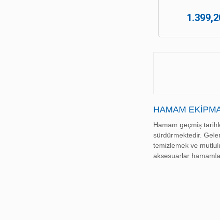
1.399,2
HAMAM EKIPM
Hamam geçmiş tarihle
sürdürmektedir. Gelen
temizlemek ve mutlul
aksesuarlar hamamlar