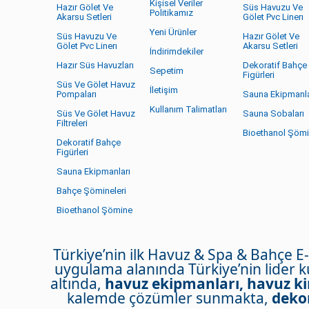
Kişisel Veriler
Hazır Gölet Ve
Süs Havuzu Ve
Politikamız
Akarsu Setleri
Gölet Pvc Linerı
Yeni Ürünler
Süs Havuzu Ve
Hazır Gölet Ve
Gölet Pvc Linerı
Akarsu Setleri
İndirimdekiler
Hazır Süs Havuzları
Dekoratif Bahçe
Sepetim
Figürleri
Süs Ve Gölet Havuz
İletişim
Pompaları
Sauna Ekipmanla
Kullanım Talimatları
Süs Ve Gölet Havuz
Sauna Sobaları
Filtreleri
Bioethanol Şöm
Dekoratif Bahçe
Figürleri
Sauna Ekipmanları
Bahçe Şömineleri
Bioethanol Şömine
Türkiye’nin ilk Havuz & Spa & Bahçe E
uygulama alanında Türkiye’nin lider 
altında,
havuz ekipmanları, havuz ki
kalemde çözümler sunmakta,
dekor