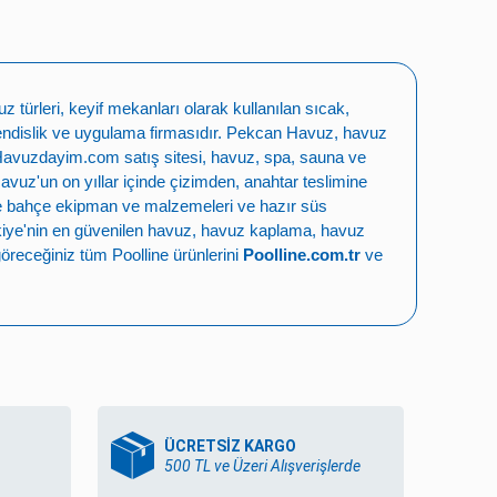
türleri, keyif mekanları olarak kullanılan sıcak,
ndislik ve uygulama firmasıdır.
Pekcan Havuz
,
havuz
Havuzdayim.com
satış sitesi, havuz, spa, sauna ve
Havuz
'un on yıllar içinde çizimden, anahtar teslimine
e bahçe ekipman ve malzemeleri
ve
hazır süs
iye'nin en güvenilen
havuz
,
havuz kaplama
,
havuz
öreceğiniz tüm Poolline ürünlerini
Poolline.com.tr
ve
ÜCRETSİZ KARGO
500 TL ve Üzeri Alışverişlerde