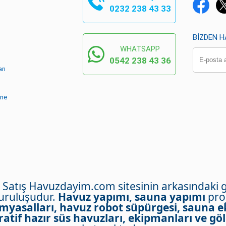
0232 238 43 33
BIZDEN 
WHATSAPP
0542 238 43 36
rı
ine
- Satış Havuzdayim.com sitesinin arkasındaki 
kuruluşudur.
Havuz yapımı, sauna yapımı
proj
myasalları, havuz robot süpürgesi, sauna e
atif hazır süs havuzları, ekipmanları ve göl