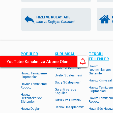
HIZLI VE KOLAY İADE
İade ve Değişim Garantisi
POPÜLER
KURUMSAL
TERCİH
KATEGORILER
EDİLENLER
YouTube Kanalımıza Abone Olun
Hakkımızda
Havuz Kimyasalları
Havuz
Teslimat Koşulları
Dezenfeksiyon
Havuz Temizleme
Sistemleri
Üyelik Sözleşmesi
Ekipmanları
Havuz Kimyasalla
Satış Sözleşmesi
Havuz Temizleme
Robotu
Havuz Temizle
Garanti ve İade
Ekipmanları
Koşulları
Havuz
Dezenfeksiyon
Havuz Temizle
Gizlilik ve Güvenlik
Sistemleri
Robotu
Banka Hesaplarımız
Havuz Duşları
Hazır Süs Havuzl