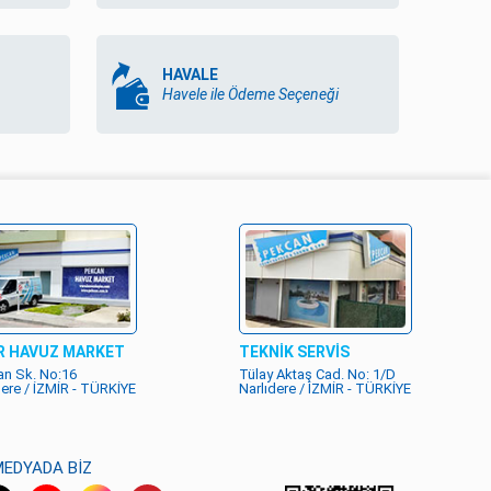
HAVALE
Havele ile Ödeme Seçeneği
R HAVUZ MARKET
TEKNİK SERVİS
n Sk. No:16
Tülay Aktaş Cad. No: 1/D
dere / İZMİR - TÜRKİYE
Narlıdere / İZMİR - TÜRKİYE
MEDYADA BİZ