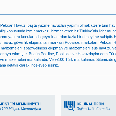
n
Pekcan Havuz
, başta
yüzme havuzları yapımı
olmak üzere tüm havuz 
ği konusunda İzmir merkezli hizmet veren bir Türkiye'nin lider mühe
mamı yapımı
konularında çeyrek asırdan fazla bir deneyime sahiptir.
 havuz güvenlik ekipmanları markası
Poolside
, markaları,
Pekcan 
 malzemeleri
,
spa&wellness ekipman ve malzemeleri
,
süs havuzu v
e ortaya çıkmıştır. Bugün
Poolline
,
Poolside
, ve
Havuzdayim.com
Türk
ve malzemeleri
markalarıdır. Ve %100 Türk markalarıdır. Sitemizde g
ha detaylı olarak inceleyebilirsiniz.
MÜŞTERİ MEMNUNİYETİ
ORİJİNAL ÜRÜN
%100 Müşteri Memnuniyeti
Orijinal Ürün Garantisi