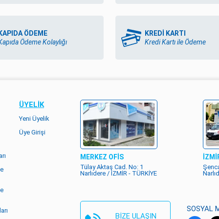
KAPIDA ÖDEME
KREDİ KARTI
Kapıda Ödeme Kolaylığı
Kredi Kartı ile Ödeme
ÜYELIK
Yeni Üyelik
Üye Girişi
rı
MERKEZ OFİS
İZMİ
Tülay Aktaş Cad. No: 1
Şenca
me
Narlıdere / İZMİR - TÜRKİYE
Narlı
me
SOSYAL 
arı
BİZE ULAŞIN