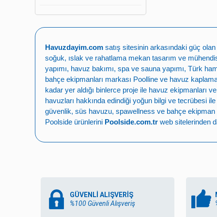
Havuzdayim.com
satış sitesinin arkasındaki güç ola
soğuk, ıslak ve rahatlama mekan tasarım ve mühendisli
yapımı
,
havuz bakımı
,
spa ve sauna yapımı
,
Türk ha
bahçe ekipmanları markası
Poolline
ve havuz kaplama,
kadar yer aldığı binlerce proje ile
havuz ekipmanları ve
havuzları
hakkında edindiği yoğun bilgi ve tecrübesi il
güvenlik
,
süs havuzu
,
spawellness
ve
bahçe ekipman 
Poolside ürünlerini
Poolside.com.tr
web sitelerinden da
GÜVENLİ ALIŞVERİŞ
%100 Güvenli Alışveriş