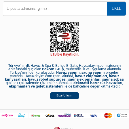
Türkiye’nin ilk Havuz & Spa & Bahçe E- Satış Havuzdayim.com sitesinin
arkasındaki güç olan
Pekcan Grup
, mühendislik ve uygulama alanında
Türkiye’nin lider kuruluşudur.
Havuz yapımı, sauna yapımı
projeleri
yanında, Havuzdayim.com çatısı altında,
havuz ekipmanları, havuz
kimyasalları, havuz robot süpürgesi, sauna ekipmanları, sauna sobası
gibi pek çok kalemde çözümler sunmakta,
dekoratif hazır süs havuzları,
ekipmanları ve gölet sistemleri
ile de bahçelere değer katmaktadır.
Bize Ulaşın