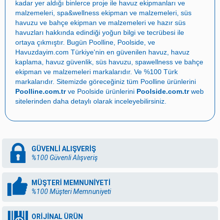
kadar yer aldığı binlerce proje ile
havuz ekipmanları ve
malzemeleri
,
spa&wellness ekipman ve malzemeleri
,
süs
havuzu ve bahçe ekipman ve malzemeleri
ve
hazır süs
havuzları
hakkında edindiği yoğun bilgi ve tecrübesi ile
ortaya çıkmıştır. Bugün
Poolline
,
Poolside
, ve
Havuzdayim.com
Türkiye'nin en güvenilen
havuz
,
havuz
kaplama
,
havuz güvenlik
,
süs havuzu
,
spawellness
ve
bahçe
ekipman ve malzemeleri
markalarıdır. Ve %100 Türk
markalarıdır. Sitemizde göreceğiniz tüm Poolline ürünlerini
Poolline.com.tr
ve Poolside ürünlerini
Poolside.com.tr
web
sitelerinden daha detaylı olarak inceleyebilirsiniz.
GÜVENLİ ALIŞVERİŞ
%100 Güvenli Alışveriş
MÜŞTERİ MEMNUNİYETİ
%100 Müşteri Memnuniyeti
ORİJİNAL ÜRÜN