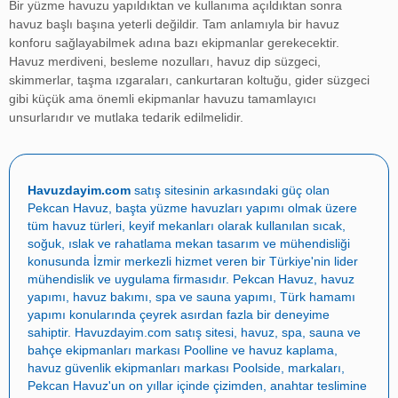
Bir yüzme havuzu yapıldıktan ve kullanıma açıldıktan sonra
havuz başlı başına yeterli değildir. Tam anlamıyla bir havuz
konforu sağlayabilmek adına bazı ekipmanlar gerekecektir.
Havuz merdiveni, besleme nozulları, havuz dip süzgeci,
skimmerlar, taşma ızgaraları, cankurtaran koltuğu, gider süzgeci
gibi küçük ama önemli ekipmanlar havuzu tamamlayıcı
unsurlarıdır ve mutlaka tedarik edilmelidir.
Havuzdayim.com
satış sitesinin arkasındaki güç olan
Pekcan Havuz
, başta
yüzme havuzları yapımı
olmak üzere
tüm havuz türleri, keyif mekanları olarak kullanılan sıcak,
soğuk, ıslak ve rahatlama mekan tasarım ve mühendisliği
konusunda İzmir merkezli hizmet veren bir Türkiye'nin lider
mühendislik ve uygulama firmasıdır.
Pekcan Havuz
,
havuz
yapımı
,
havuz bakımı
,
spa ve sauna yapımı
,
Türk hamamı
yapımı
konularında çeyrek asırdan fazla bir deneyime
sahiptir.
Havuzdayim.com
satış sitesi, havuz, spa, sauna ve
bahçe ekipmanları markası
Poolline
ve havuz kaplama,
havuz güvenlik ekipmanları markası
Poolside
, markaları,
Pekcan Havuz
'un on yıllar içinde çizimden, anahtar teslimine