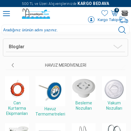
" />
KARGO BEDAVA
500 TL ve Üzeri Alışverişlerinizde
0
Kargo Takip
Bloglar
HAVUZ MERDIVENLERI
Can
Besleme
Vakum
Kurtarma
Nozulları
Nozulları
Havuz
Ekipmanları
Termometreleri