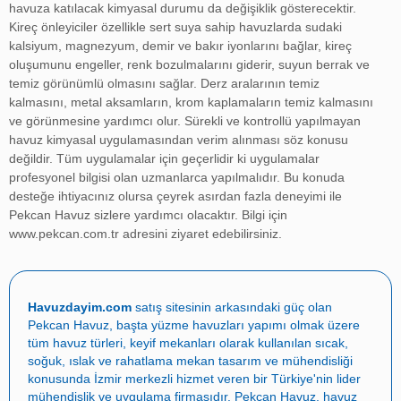
havuza katılacak kimyasal durumu da değişiklik gösterecektir.
Kireç önleyiciler özellikle sert suya sahip havuzlarda sudaki
kalsiyum, magnezyum, demir ve bakır iyonlarını bağlar, kireç
oluşumunu engeller, renk bozulmalarını giderir, suyun berrak ve
temiz görünümlü olmasını sağlar. Derz aralarının temiz
kalmasını, metal aksamların, krom kaplamaların temiz kalmasını
ve görünmesine yardımcı olur. Sürekli ve kontrollü yapılmayan
havuz kimyasal uygulamasından verim alınması söz konusu
değildir. Tüm uygulamalar için geçerlidir ki uygulamalar
profesyonel bilgisi olan uzmanlarca yapılmalıdır. Bu konuda
desteğe ihtiyacınız olursa çeyrek asırdan fazla deneyimi ile
Pekcan Havuz sizlere yardımcı olacaktır. Bilgi için
www.pekcan.com.tr
adresini ziyaret edebilirsiniz.
Havuzdayim.com
satış sitesinin arkasındaki güç olan
Pekcan Havuz
, başta
yüzme havuzları yapımı
olmak üzere
tüm havuz türleri, keyif mekanları olarak kullanılan sıcak,
soğuk, ıslak ve rahatlama mekan tasarım ve mühendisliği
konusunda İzmir merkezli hizmet veren bir Türkiye'nin lider
mühendislik ve uygulama firmasıdır.
Pekcan Havuz
,
havuz