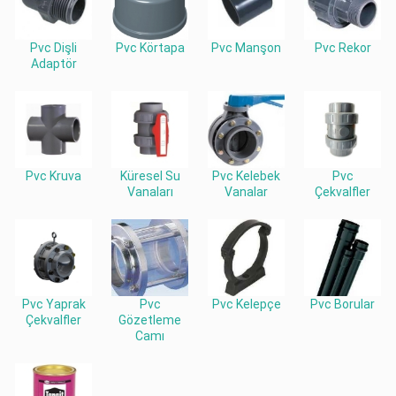
Pvc Dişli
Pvc Körtapa
Pvc Manşon
Pvc Rekor
Adaptör
Pvc Kruva
Küresel Su
Pvc Kelebek
Pvc
Vanaları
Vanalar
Çekvalfler
Pvc Yaprak
Pvc
Pvc Kelepçe
Pvc Borular
Çekvalfler
Gözetleme
Camı