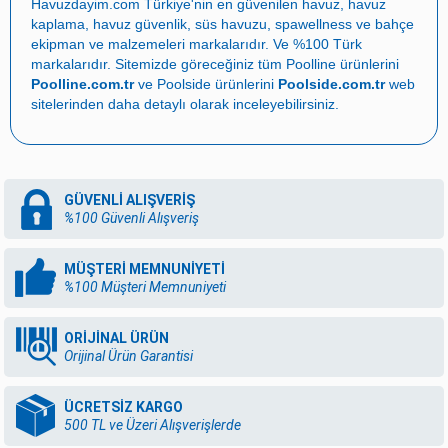
Havuzdayim.com
Türkiye'nin en güvenilen
havuz
,
havuz
Çekvalfler, Pvc Gözetleme Camı, Pvc Kelepçe, Pvc Borular
kaplama
,
havuz güvenlik
,
süs havuzu
,
spawellness
ve
bahçe
olarak sıralanabilir. Havuzların boşaltılmasından,
ekipman ve malzemeleri
markalarıdır. Ve %100 Türk
doldurulmasına, havuz temizliğinden pompaların çalışmasına
markalarıdır. Sitemizde göreceğiniz tüm Poolline ürünlerini
kadar; kısacası havuzun su ile dolarak havuz haline gelmesi için
Poolline.com.tr
ve Poolside ürünlerini
Poolside.com.tr
web
gerekli olan tüm işlemlerde
pvc fittings ve vanalar
işlevsellik
sitelerinden daha detaylı olarak inceleyebilirsiniz.
gösterirler.
Havuz malzemelerinin satışının yapıldığı, kalitesiyle sektöründe
bir adım önde ilerleyen
havuzdayim.com
güvenilir hizmet için
her geçen gün ilerlemeyi amaçlamaktadır. Sağladığı müşteri
GÜVENLİ ALIŞVERİŞ
memnuniyeti ile online satış mağazasıyla müşterilerine kolayca
%100 Güvenli Alışveriş
ulaşmayı başaran firma,
pvc fittings ve vanalar
kategorisinde
ihtiyaçlarınızı karşılamak için geniş ürün yelpazesi ile sizleri
MÜŞTERİ MEMNUNİYETİ
bekliyor!
%100 Müşteri Memnuniyeti
ORİJİNAL ÜRÜN
Orijinal Ürün Garantisi
ÜCRETSİZ KARGO
500 TL ve Üzeri Alışverişlerde