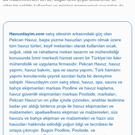
etkin bir şekilde kullanılan ve müşteri memnuniyet açısından da
oldukça verimli bir ürün olan Pvc'lerdir.
Pvc
,
polivinil
klorür
kelimesinin kısaltması olarak kullanılırken, su ve atık su
endüstrisinde
bağlantı ekipmanı
olarak çok sık yardım alınan
bir polimer türüdür. Havuz sektöründe pvc tercih edilmesinin en
Havuzdayim.com
satış sitesinin arkasındaki güç olan
büyük sebeplerinden biri ısı kaybını önleyerek, enerji tasarrufu
Pekcan Havuz
, başta
yüzme havuzları yapımı
olmak üzere
sağlamasıdır. Diğer malzemelere göre hafif olmasının yanında
tüm havuz türleri, keyif mekanları olarak kullanılan sıcak,
az bakım gerektiren bir malzeme türüdür.
soğuk, ıslak ve rahatlama mekan tasarım ve mühendisliği
konusunda İzmir merkezli hizmet veren bir Türkiye'nin lider
Havuz tesisatının yanında havuz temizliğinde görünmeyen
mühendislik ve uygulama firmasıdır.
Pekcan Havuz
,
havuz
kahramanları olan
pvc fittings ve vanalar
, sistemin sorunsuz
yapımı
,
havuz bakımı
,
spa ve sauna yapımı
,
Türk hamamı
çalışması için olmazsa olmaz parçalardır. Sistem ne kadar
yapımı
konularında çeyrek asırdan fazla bir deneyime
sorunsuz çalışırsa, kullanımı da o kadar verimli olacaktır. Bu
sahiptir.
Havuzdayim.com
satış sitesi, havuz, spa, sauna ve
nedenle havuz ekipmanları içerisinde her parçanın ayrı bir
bahçe ekipmanları markası
Poolline
ve havuz kaplama,
görevi ve işlevi bulunmaktadır. Önemli görevlere sahip
bağlantı
havuz güvenlik ekipmanları markası
Poolside
, markaları,
ekipmanları
olan
pvc fittings ve vanalar
geniş ürün yelpazesini
Pekcan Havuz
'un on yıllar içinde çizimden, anahtar teslimine
içine alırlar.
kadar yer aldığı binlerce proje ile
havuz ekipmanları ve
malzemeleri
,
spa&wellness ekipman ve malzemeleri
,
süs
Havuzdayim.com
’da
pvc fittings ve vanalar
kategorisinde satışa
havuzu ve bahçe ekipman ve malzemeleri
ve
hazır süs
sunulan ürünler;
Pvc Dirsek 90°
,
Pvc Dirsek 45°
, Pvc Te, Pvc
havuzları
hakkında edindiği yoğun bilgi ve tecrübesi ile
Reduksiyon, Pvc Dişli Adaptör, Pvc Körtapa, Pvc Manşon, Pvc
ortaya çıkmıştır. Bugün
Poolline
,
Poolside
, ve
Rekor, Pvc Kruva, küresel su vanaları, Pvc kelebek vanalar, Pvc