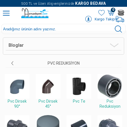
" />
KARGO BEDAVA
500 TL ve Üzeri Alışverişlerinizde
0
Kargo Takip
Bloglar
PVC REDUKSIYON
Pvc Dirsek
Pvc Dirsek
Pvc Te
Pvc
90°
45°
Reduksiyon