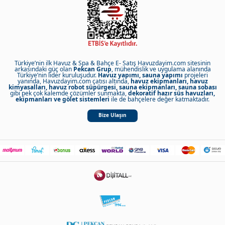
Türkiye’nin ilk Havuz & Spa & Bahçe E- Satış Havuzdayim.com sitesinin
arkasındaki güç olan
Pekcan Grup
, mühendislik ve uygulama alanında
Türkiye’nin lider kuruluşudur.
Havuz yapımı, sauna yapımı
projeleri
yanında, Havuzdayim.com çatısı altında,
havuz ekipmanları, havuz
kimyasalları, havuz robot süpürgesi, sauna ekipmanları, sauna sobası
gibi pek çok kalemde çözümler sunmakta,
dekoratif hazır süs havuzları,
ekipmanları ve gölet sistemleri
ile de bahçelere değer katmaktadır.
Bize Ulaşın