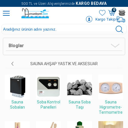
" />
KARGO BEDAVA
500 TL ve Üzeri Alışverişlerinizde
0
Kargo Takip
Bloglar
SAUNA AHŞAP YASTIK VE AKSESUAR
Sauna
Soba Kontrol
Sauna Soba
Sauna
Sobaları
Panelleri
Taşı
Higrometre-
Termometre