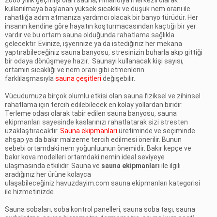
kullanılmaya başlanan yüksek sıcaklık ve düşük nem oranı ile
rahatlığa adım atmanıza yardımcı olacak bir banyo türüdür. Her
insanın kendine göre hayatın koşturmacasından kaçtığı bir yer
vardır ve bu ortam sauna olduğunda rahatlama sağlıkla
gelecektir. Evinize, işyerinize ya da istediğiniz her mekana
yaptırabileceğiniz sauna banyosu, stresinizin buharla akıp gittiği
bir odaya dönüşmeye hazır. Saunayı kullanacak kişi sayısı,
ortamın sıcaklığı ve nem oranı gibi etmenlerin
farklılaşmasıyla
sauna çeşitleri
değişebilir.
Vücudumuza birçok olumlu etkisi olan sauna fiziksel ve zihinsel
rahatlama için tercih edilebilecek en kolay yollardan biridir.
Terleme odası olarak tabir edilen sauna banyosu,
sauna
ekipmanları
sayesinde kaslarınızı rahatlatarak sizi stresten
uzaklaştıracaktır.
Sauna ekipmanları
üretiminde ve seçiminde
ahşap ya da bakır malzeme tercih edilmesi önerilir. Bunun
sebebi ortamdaki nem yoğunluunun önemidir. Bakır kepçe ve
bakır kova modelleri ortamdaki nemin ideal seviyeye
ulaşmasında etkilidir. Sauna ve
sauna ekipmanları
ile ilgili
aradığınız her ürüne kolayca
ulaşabileceğiniz
havuzdayim.com
sauna ekipmanları
kategorisi
ile hizmetinizde….
Sauna sobaları, soba kontrol panelleri, sauna soba taşı, sauna