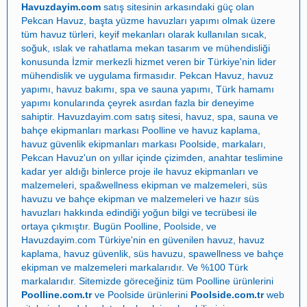
Havuzdayim.com
satış sitesinin arkasındaki güç olan
Pekcan Havuz
, başta
yüzme havuzları yapımı
olmak üzere
tüm havuz türleri, keyif mekanları olarak kullanılan sıcak,
soğuk, ıslak ve rahatlama mekan tasarım ve mühendisliği
konusunda İzmir merkezli hizmet veren bir Türkiye'nin lider
mühendislik ve uygulama firmasıdır.
Pekcan Havuz
,
havuz
yapımı
,
havuz bakımı
,
spa ve sauna yapımı
,
Türk hamamı
yapımı
konularında çeyrek asırdan fazla bir deneyime
sahiptir.
Havuzdayim.com
satış sitesi, havuz, spa, sauna ve
bahçe ekipmanları markası
Poolline
ve havuz kaplama,
havuz güvenlik ekipmanları markası
Poolside
, markaları,
Pekcan Havuz
'un on yıllar içinde çizimden, anahtar teslimine
kadar yer aldığı binlerce proje ile
havuz ekipmanları ve
malzemeleri
,
spa&wellness ekipman ve malzemeleri
,
süs
havuzu ve bahçe ekipman ve malzemeleri
ve
hazır süs
havuzları
hakkında edindiği yoğun bilgi ve tecrübesi ile
ortaya çıkmıştır. Bugün
Poolline
,
Poolside
, ve
Havuzdayim.com
Türkiye'nin en güvenilen
havuz
,
havuz
kaplama
,
havuz güvenlik
,
süs havuzu
,
spawellness
ve
bahçe
ekipman ve malzemeleri
markalarıdır. Ve %100 Türk
markalarıdır. Sitemizde göreceğiniz tüm Poolline ürünlerini
Poolline.com.tr
ve Poolside ürünlerini
Poolside.com.tr
web