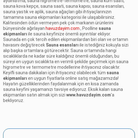
aydınlatma, sauna higrometre-termometre, sauna kum saati,
sauna kova kepçe, sauna saati, sauna kapısı, sauna esansları,
sauna yastık ve aplik, sauna ağaçları gibi ihtiyaçlarınızın
tamamına
sauna ekipmanları
kategorisi ile ulaşabilirsiniz.
Kalitesinden ödün vermeyen pek çok markanın ürünlerini
bünyesinde ağırlayan
havuzdayim.com
, Poolline
sauna
ekipmanları
ile sauna keyfinize önemli ayrıntılar ekliyor.
Saunada en çok tercih edilen ekipmanlardan biri olan ve ortamın
havasını değiştirecek
Sauna esansları
ile istediğiniz kokuyla sizi
alıp başka ortamlara götürecektir. Sauna ortamında hangi
sıcaklıklarda ne kadar süre kaldığınız önemli olduğundan, bu
süreyi en uygun sıcaklıkta en verimli şekilde geçirmek için sauna
higrometre ve termometre modellerine ihtiyacınız olacaktır.
Keyifli sauna dakikaları için ihtiyacınız olabilecek tüm
sauna
ekipmanları
en uygun fiyatlarla online satış mağazamızda!
Hayatın güzelliklerinden faydalanmak için en kısa zamanda
sauna keyfini yaşamanızı tavsiye ediyoruz. Eksik kalan sauna
ekipmanları satın almak için sizi
www.havuzdayim.com
'a
bekliyoruz.