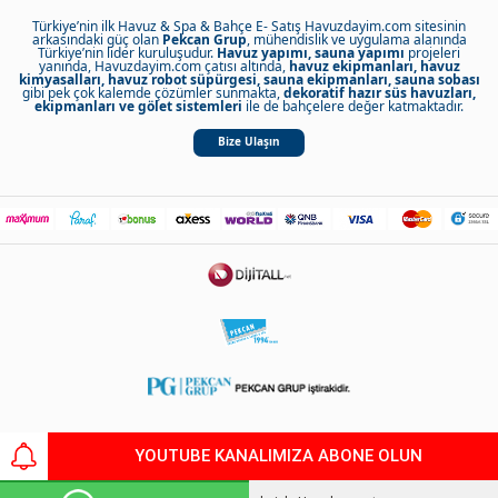
Türkiye’nin ilk Havuz & Spa & Bahçe E- Satış Havuzdayim.com sitesinin
arkasındaki güç olan
Pekcan Grup
, mühendislik ve uygulama alanında
Türkiye’nin lider kuruluşudur.
Havuz yapımı, sauna yapımı
projeleri
yanında, Havuzdayim.com çatısı altında,
havuz ekipmanları, havuz
kimyasalları, havuz robot süpürgesi, sauna ekipmanları, sauna sobası
gibi pek çok kalemde çözümler sunmakta,
dekoratif hazır süs havuzları,
ekipmanları ve gölet sistemleri
ile de bahçelere değer katmaktadır.
Bize Ulaşın
Copyright 2021 Pekcan
YOUTUBE KANALIMIZA ABONE OLUN