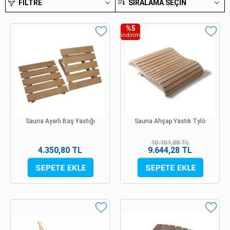
FILTRE
SIRALAMA SEÇIN
%5
indirim
Sauna Ayarlı Baş Yastığı
Sauna Ahşap Yastık Tylö
10.151,88 TL
4.350,80 TL
9.644,28 TL