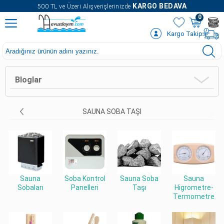
" />
KARGO BEDAVA
500 TL ve Üzeri Alışverişlerinizde
0
Kargo Takip
Bloglar
SAUNA SOBA TAŞI
Sauna
Soba Kontrol
Sauna Soba
Sauna
Sobaları
Panelleri
Taşı
Higrometre-
Termometre