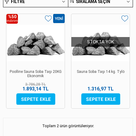
FILTRE
SIRALAMA SEÇIN
%50
indirim
STOKTA YOK
Poolline Sauna Soba Taşı 20KG
Sauna Soba Taşı 14 kg. Tylö
Ekonomik
3.786,28 TL
1.893,14 TL
1.316,97 TL
Toplam 2 ürün görüntüleniyor.