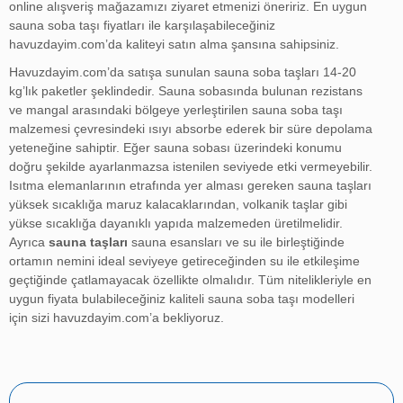
online alışveriş mağazamızı ziyaret etmenizi öneririz. En uygun
sauna soba taşı fiyatları ile karşılaşabileceğiniz
havuzdayim.com’da kaliteyi satın alma şansına sahipsiniz.
Havuzdayim.com’da satışa sunulan sauna soba taşları 14-20
kg’lık paketler şeklindedir. Sauna sobasında bulunan rezistans
ve mangal arasındaki bölgeye yerleştirilen sauna
soba taşı
malzemesi
çevresindeki ısıyı absorbe ederek bir süre depolama
yeteneğine sahiptir. Eğer sauna sobası üzerindeki konumu
doğru şekilde ayarlanmazsa istenilen seviyede etki vermeyebilir.
Isıtma elemanlarının etrafında yer alması gereken sauna taşları
yüksek sıcaklığa maruz kalacaklarından, volkanik taşlar gibi
yükse sıcaklığa dayanıklı yapıda malzemeden üretilmelidir.
Ayrıca
sauna taşları
sauna esansları ve su ile birleştiğinde
ortamın nemini ideal seviyeye getireceğinden su ile etkileşime
geçtiğinde çatlamayacak özellikte olmalıdır. Tüm nitelikleriyle en
uygun fiyata bulabileceğiniz kaliteli sauna soba taşı modelleri
için sizi
havuzdayim.com
’a bekliyoruz.