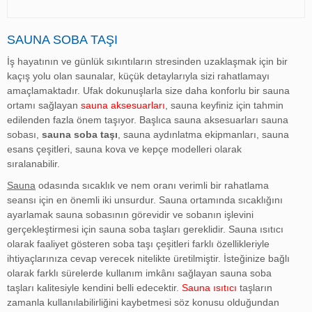
SAUNA SOBA TAŞI
İş hayatının ve günlük sıkıntıların stresinden uzaklaşmak için bir
kaçış yolu olan saunalar, küçük detaylarıyla sizi rahatlamayı
amaçlamaktadır. Ufak dokunuşlarla size daha konforlu bir sauna
ortamı sağlayan
sauna aksesuarları
, sauna keyfiniz için tahmin
edilenden fazla önem taşıyor. Başlıca
sauna aksesuarları
sauna
sobası,
sauna soba taşı
,
sauna aydınlatma ekipmanları
, sauna
esans çeşitleri, sauna kova ve kepçe modelleri olarak
sıralanabilir.
Sauna
odasında sıcaklık ve nem oranı verimli bir rahatlama
seansı için en önemli iki unsurdur. Sauna ortamında sıcaklığını
ayarlamak
sauna sobasının
görevidir ve sobanın işlevini
gerçekleştirmesi için
sauna soba taşları
gereklidir. Sauna ısıtıcı
olarak faaliyet gösteren soba taşı çeşitleri farklı özellikleriyle
ihtiyaçlarınıza cevap verecek nitelikte üretilmiştir. İsteğinize bağlı
olarak farklı sürelerde kullanım imkânı sağlayan sauna soba
taşları kalitesiyle kendini belli edecektir.
Sauna ısıtıcı
taşların
zamanla kullanılabilirliğini kaybetmesi söz konusu olduğundan