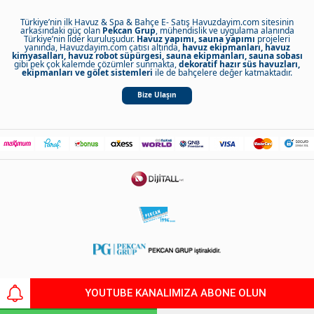
Türkiye’nin ilk Havuz & Spa & Bahçe E- Satış Havuzdayim.com sitesinin
arkasındaki güç olan
Pekcan Grup
, mühendislik ve uygulama alanında
Türkiye’nin lider kuruluşudur.
Havuz yapımı, sauna yapımı
projeleri
yanında, Havuzdayim.com çatısı altında,
havuz ekipmanları, havuz
kimyasalları, havuz robot süpürgesi, sauna ekipmanları, sauna sobası
gibi pek çok kalemde çözümler sunmakta,
dekoratif hazır süs havuzları,
ekipmanları ve gölet sistemleri
ile de bahçelere değer katmaktadır.
Bize Ulaşın
Copyright 2021 Pekcan
YOUTUBE KANALIMIZA ABONE OLUN