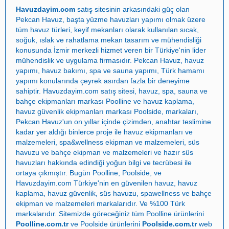
Havuzdayim.com
satış sitesinin arkasındaki güç olan
Pekcan Havuz
, başta
yüzme havuzları yapımı
olmak üzere
tüm havuz türleri, keyif mekanları olarak kullanılan sıcak,
soğuk, ıslak ve rahatlama mekan tasarım ve mühendisliği
konusunda İzmir merkezli hizmet veren bir Türkiye'nin lider
mühendislik ve uygulama firmasıdır.
Pekcan Havuz
,
havuz
yapımı
,
havuz bakımı
,
spa ve sauna yapımı
,
Türk hamamı
yapımı
konularında çeyrek asırdan fazla bir deneyime
sahiptir.
Havuzdayim.com
satış sitesi, havuz, spa, sauna ve
bahçe ekipmanları markası
Poolline
ve havuz kaplama,
havuz güvenlik ekipmanları markası
Poolside
, markaları,
Pekcan Havuz
'un on yıllar içinde çizimden, anahtar teslimine
kadar yer aldığı binlerce proje ile
havuz ekipmanları ve
malzemeleri
,
spa&wellness ekipman ve malzemeleri
,
süs
havuzu ve bahçe ekipman ve malzemeleri
ve
hazır süs
havuzları
hakkında edindiği yoğun bilgi ve tecrübesi ile
ortaya çıkmıştır. Bugün
Poolline
,
Poolside
, ve
Havuzdayim.com
Türkiye'nin en güvenilen
havuz
,
havuz
kaplama
,
havuz güvenlik
,
süs havuzu
,
spawellness
ve
bahçe
ekipman ve malzemeleri
markalarıdır. Ve %100 Türk
markalarıdır. Sitemizde göreceğiniz tüm Poolline ürünlerini
Poolline.com.tr
ve Poolside ürünlerini
Poolside.com.tr
web