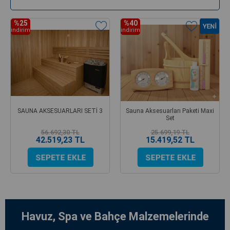
%25
%40
indirim
indirim
SAUNA AKSESUARLARI SETİ 3
Sauna Aksesuarları Paketi Maxi
Set
56.692,30 TL
25.699,19 TL
42.519,23 TL
15.419,52 TL
Havuz, Spa ve Bahçe Malzemelerinde