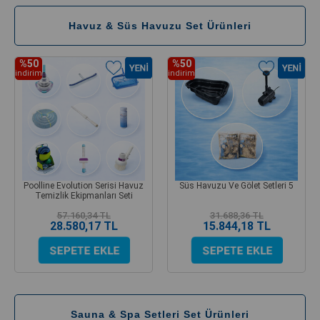
Havuz & Süs Havuzu Set Ürünleri
%50
%50
indirim
indirim
Poolline Evolution Serisi Havuz
Süs Havuzu Ve Gölet Setleri 5
Temizlik Ekipmanları Seti
57.160,34 TL
31.688,36 TL
28.580,17 TL
15.844,18 TL
Sauna & Spa Setleri Set Ürünleri