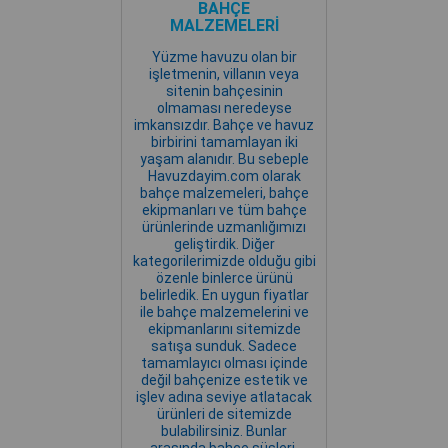
BAHÇE
MALZEMELERİ
Yüzme havuzu olan bir
işletmenin, villanın veya
sitenin bahçesinin
olmaması neredeyse
imkansızdır. Bahçe ve havuz
birbirini tamamlayan iki
yaşam alanıdır. Bu sebeple
Havuzdayim.com olarak
bahçe malzemeleri, bahçe
ekipmanları ve tüm bahçe
ürünlerinde uzmanlığımızı
geliştirdik. Diğer
kategorilerimizde olduğu gibi
özenle binlerce ürünü
belirledik. En uygun fiyatlar
ile bahçe malzemelerini ve
ekipmanlarını sitemizde
satışa sunduk. Sadece
tamamlayıcı olması içinde
değil bahçenize estetik ve
işlev adına seviye atlatacak
ürünleri de sitemizde
bulabilirsiniz. Bunlar