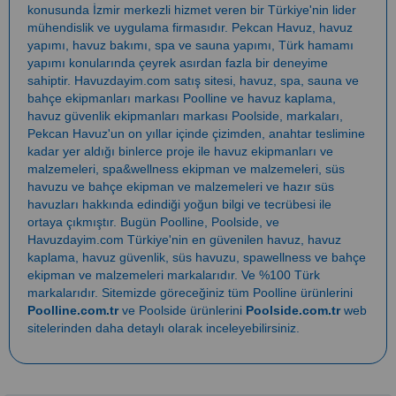
konusunda İzmir merkezli hizmet veren bir Türkiye'nin lider
mühendislik ve uygulama firmasıdır.
Pekcan Havuz
,
havuz
yapımı
,
havuz bakımı
,
spa ve sauna yapımı
,
Türk hamamı
yapımı
konularında çeyrek asırdan fazla bir deneyime
sahiptir.
Havuzdayim.com
satış sitesi, havuz, spa, sauna ve
bahçe ekipmanları markası
Poolline
ve havuz kaplama,
havuz güvenlik ekipmanları markası
Poolside
, markaları,
Pekcan Havuz
'un on yıllar içinde çizimden, anahtar teslimine
kadar yer aldığı binlerce proje ile
havuz ekipmanları ve
malzemeleri
,
spa&wellness ekipman ve malzemeleri
,
süs
havuzu ve bahçe ekipman ve malzemeleri
ve
hazır süs
havuzları
hakkında edindiği yoğun bilgi ve tecrübesi ile
ortaya çıkmıştır. Bugün
Poolline
,
Poolside
, ve
Havuzdayim.com
Türkiye'nin en güvenilen
havuz
,
havuz
kaplama
,
havuz güvenlik
,
süs havuzu
,
spawellness
ve
bahçe
ekipman ve malzemeleri
markalarıdır. Ve %100 Türk
markalarıdır. Sitemizde göreceğiniz tüm Poolline ürünlerini
Poolline.com.tr
ve Poolside ürünlerini
Poolside.com.tr
web
sitelerinden daha detaylı olarak inceleyebilirsiniz.