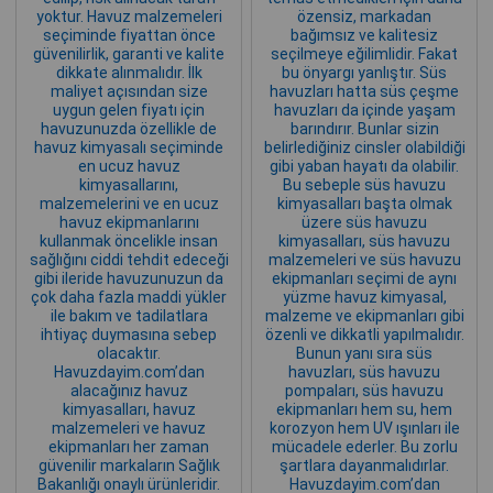
yoktur. Havuz malzemeleri
özensiz, markadan
seçiminde fiyattan önce
bağımsız ve kalitesiz
güvenilirlik, garanti ve kalite
seçilmeye eğilimlidir. Fakat
dikkate alınmalıdır. İlk
bu önyargı yanlıştır. Süs
maliyet açısından size
havuzları hatta süs çeşme
uygun gelen fiyatı için
havuzları da içinde yaşam
havuzunuzda özellikle de
barındırır. Bunlar sizin
havuz kimyasalı seçiminde
belirlediğiniz cinsler olabildiği
en ucuz havuz
gibi yaban hayatı da olabilir.
kimyasallarını,
Bu sebeple süs havuzu
malzemelerini ve en ucuz
kimyasalları başta olmak
havuz ekipmanlarını
üzere süs havuzu
kullanmak öncelikle insan
kimyasalları, süs havuzu
sağlığını ciddi tehdit edeceği
malzemeleri ve süs havuzu
gibi ileride havuzunuzun da
ekipmanları seçimi de aynı
çok daha fazla maddi yükler
yüzme havuz kimyasal,
ile bakım ve tadilatlara
malzeme ve ekipmanları gibi
ihtiyaç duymasına sebep
özenli ve dikkatli yapılmalıdır.
olacaktır.
Bunun yanı sıra süs
Havuzdayim.com’dan
havuzları, süs havuzu
alacağınız havuz
pompaları, süs havuzu
kimyasalları, havuz
ekipmanları hem su, hem
malzemeleri ve havuz
korozyon hem UV ışınları ile
ekipmanları her zaman
mücadele ederler. Bu zorlu
güvenilir markaların Sağlık
şartlara dayanmalıdırlar.
Bakanlığı onaylı ürünleridir.
Havuzdayim.com’dan