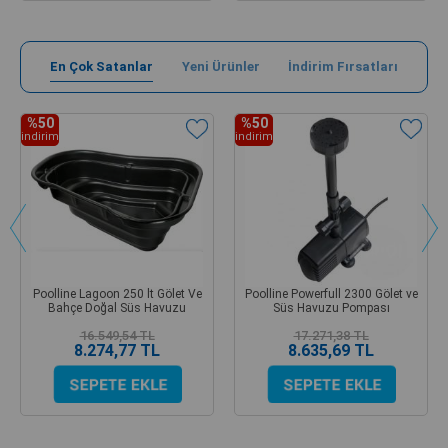
En Çok Satanlar
Yeni Ürünler
İndirim Fırsatları
%50
%50
indirim
indirim
Poolline Lagoon 250 lt Gölet Ve
Poolline Powerfull 2300 Gölet ve
Bahçe Doğal Süs Havuzu
Süs Havuzu Pompası
16.549,54 TL
17.271,38 TL
8.274,77 TL
8.635,69 TL