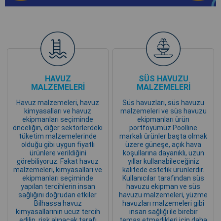
HAVUZ
SÜS HAVUZU
MALZEMELERİ
MALZEMELERİ
Havuz malzemeleri, havuz
Süs havuzları, süs havuzu
kimyasalları ve havuz
malzemeleri ve süs havuzu
ekipmanları seçiminde
ekipmanları ürün
önceliğin, diğer sektörlerdeki
portföyümüz Poolline
tüketim malzemelerinde
markalı ürünler başta olmak
olduğu gibi uygun fiyatlı
üzere güneşe, açık hava
ürünlere verildiğini
koşullarına dayanıklı, uzun
görebiliyoruz. Fakat havuz
yıllar kullanabileceğiniz
malzemeleri, kimyasalları ve
kalitede estetik ürünlerdir.
ekipmanları seçiminde
Kullanıcılar tarafından süs
yapılan tercihlerin insan
havuzu ekipman ve süs
sağlığını doğrudan etkiler.
havuzu malzemeleri, yüzme
Bilhassa havuz
havuzları malzemeleri gibi
kimyasallarının ucuz tercih
insan sağlığı ile birebir
edilip, risk alınacak tarafı
temas etmedikleri için daha