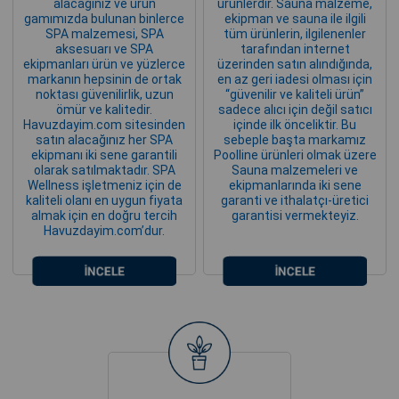
alacağınız ve ürün
ürünlerdir. Sauna malzeme,
gamımızda bulunan binlerce
ekipman ve sauna ile ilgili
SPA malzemesi, SPA
tüm ürünlerin, ilgilenenler
aksesuarı ve SPA
tarafından internet
ekipmanları ürün ve yüzlerce
üzerinden satın alındığında,
markanın hepsinin de ortak
en az geri iadesi olması için
noktası güvenilirlik, uzun
“güvenilir ve kaliteli ürün”
ömür ve kalitedir.
sadece alıcı için değil satıcı
Havuzdayim.com sitesinden
içinde ilk önceliktir. Bu
satın alacağınız her SPA
sebeple başta markamız
ekipmanı iki sene garantili
Poolline ürünleri olmak üzere
olarak satılmaktadır. SPA
Sauna malzemeleri ve
Wellness işletmeniz için de
ekipmanlarında iki sene
kaliteli olanı en uygun fiyata
garanti ve ithalatçı-üretici
almak için en doğru tercih
garantisi vermekteyiz.
Havuzdayim.com’dur.