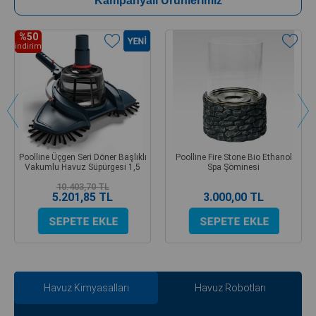
Kampanyalı Ürünlerimiz
%50
indirim
Poolline Üçgen Seri Döner Başlıklı
Poolline Fire Stone Bio Ethanol
Vakumlu Havuz Süpürgesi 1,5
Spa Şöminesi
10.403,70 TL
5.201,85 TL
3.000,00 TL
Havuz Kimyasalları
Havuz Robotları