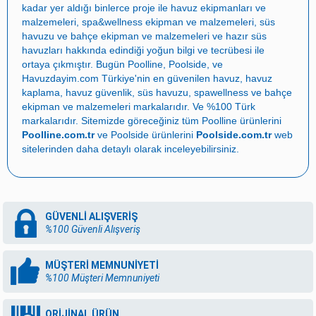
kadar yer aldığı binlerce proje ile
havuz ekipmanları ve
malzemeleri
,
spa&wellness ekipman ve malzemeleri
,
süs
havuzu ve bahçe ekipman ve malzemeleri
ve
hazır süs
havuzları
hakkında edindiği yoğun bilgi ve tecrübesi ile
ortaya çıkmıştır. Bugün
Poolline
,
Poolside
, ve
Havuzdayim.com
Türkiye'nin en güvenilen
havuz
,
havuz
kaplama
,
havuz güvenlik
,
süs havuzu
,
spawellness
ve
bahçe
ekipman ve malzemeleri
markalarıdır. Ve %100 Türk
markalarıdır. Sitemizde göreceğiniz tüm Poolline ürünlerini
Poolline.com.tr
ve Poolside ürünlerini
Poolside.com.tr
web
sitelerinden daha detaylı olarak inceleyebilirsiniz.
GÜVENLİ ALIŞVERİŞ
%100 Güvenli Alışveriş
MÜŞTERİ MEMNUNİYETİ
%100 Müşteri Memnuniyeti
ORİJİNAL ÜRÜN