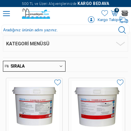
" />
KARGO BEDAVA
500 TL ve Üzeri Alışverişlerinizde
0
Kargo Takip
KATEGORI MENÜSÜ
SIRALA