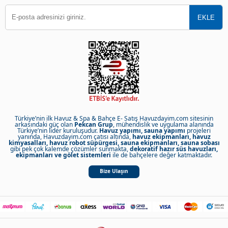
Türkiye’nin ilk Havuz & Spa & Bahçe E- Satış Havuzdayim.com sitesinin
arkasındaki güç olan
Pekcan Grup
, mühendislik ve uygulama alanında
Türkiye’nin lider kuruluşudur.
Havuz yapımı, sauna yapımı
projeleri
yanında, Havuzdayim.com çatısı altında,
havuz ekipmanları, havuz
kimyasalları, havuz robot süpürgesi, sauna ekipmanları, sauna sobası
gibi pek çok kalemde çözümler sunmakta,
dekoratif hazır süs havuzları,
ekipmanları ve gölet sistemleri
ile de bahçelere değer katmaktadır.
Bize Ulaşın