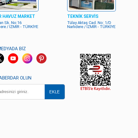
R HAVUZ MARKET
TEKNİK SERVİS
n Sk. No:16
Tülay Aktaş Cad. No: 1/D
dere / İZMİR - TÜRKİYE
Narlıdere / İZMİR - TÜRKİYE
MEDYADA BİZ
HABERDAR OLUN