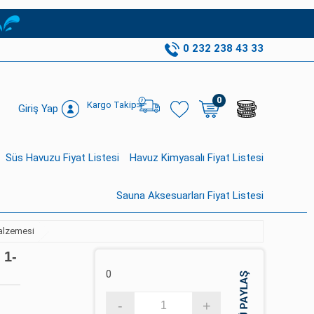
0 232 238 43 33
0
Kargo Takip
Giriş Yap
Süs Havuzu Fiyat Listesi
Havuz Kimyasalı Fiyat Listesi
Sauna Aksesuarları Fiyat Listesi
Malzemesi
 1-
0
-
+