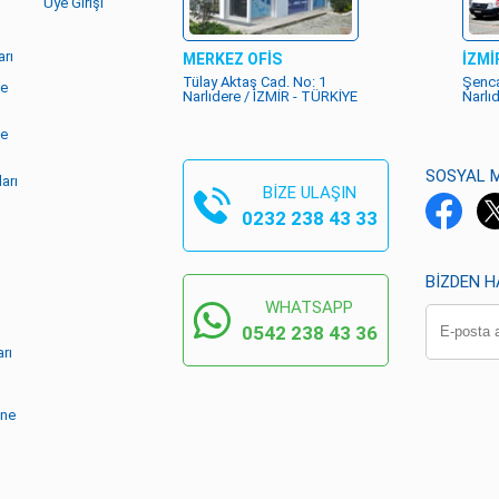
Üye Girişi
rı
MERKEZ OFİS
İZMİ
Tülay Aktaş Cad. No: 1
Şenca
me
Narlıdere / İZMİR - TÜRKİYE
Narlı
me
SOSYAL 
arı
BİZE ULAŞIN
0232 238 43 33
BIZDEN 
WHATSAPP
0542 238 43 36
rı
ine