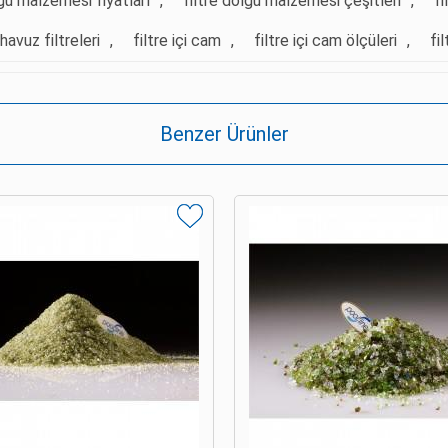
lgu malzemesi fiyatları
,
filtre dolgu malzemesi çeşitleri
,
f
havuz filtreleri
,
filtre içi cam
,
filtre içi cam ölçüleri
,
fi
Benzer Ürünler