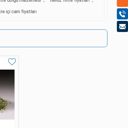
iltre dolgu malzemesi
,
havuz filtre fiyatları
,
ltre içi cam fiyatları