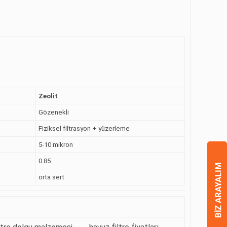
Zeolit
Gözenekli
Fiziksel filtrasyon + yüzerleme
5-10 mikron
0.85
orta sert