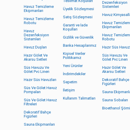
Teslimat Koşulları
Dezenfeksiyon
Havuz Temizleme
Sistemleri
Üyelik Sözleşmesi
Ekipmanları
Havuz Kimyasalla
Satış Sözleşmesi
Havuz Temizleme
Robotu
Havuz Temizle
Garanti ve İade
Ekipmanları
Koşulları
Havuz
Dezenfeksiyon
Havuz Temizle
Gizlilik ve Güvenlik
Sistemleri
Robotu
Banka Hesaplarımız
Havuz Duşları
Hazır Süs Havuzl
Kişisel Veriler
Hazır Gölet Ve
Süs Havuzu Ve
Politikamız
Akarsu Setleri
Gölet Pvc Linerı
Yeni Ürünler
Süs Havuzu Ve
Hazır Gölet Ve
Gölet Pvc Linerı
Akarsu Setleri
İndirimdekiler
Hazır Süs Havuzları
Dekoratif Bahçe
Sepetim
Figürleri
Süs Ve Gölet Havuz
İletişim
Pompaları
Sauna Ekipmanla
Kullanım Talimatları
Süs Ve Gölet Havuz
Sauna Sobaları
Filtreleri
Bioethanol Şöm
Dekoratif Bahçe
Figürleri
Sauna Ekipmanları