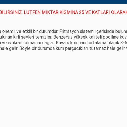
İLİRSİNİZ. LÜTFEN MİKTAR KISMINA 25 VE KATLARI OLARAK 
emli ve etkili bir durumdur. Filtrasyon sistemi içerisinde bulunan
unan kirli şeyleri temizler. Benzersiz yüksek kaliteli poollıne kuv
lı ve istikrarlı olmasını sağlar. Kuvars kumunun ortalama olarak 3-
hale gelir. Böyle bir durumda kum parçacıkları tutamaz hale gelir 