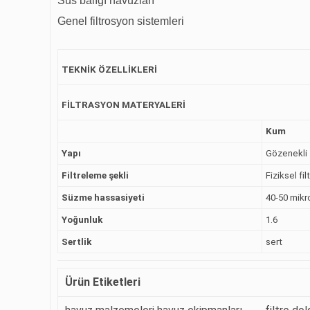
Süs balığı havuzları
Genel filtrosyon sistemleri
TEKNİK ÖZELLİKLERİ
FİLTRASYON MATERYALERİ
Kum
Yapı
Gözenekli
Filtreleme şekli
Fiziksel fi
Süzme hassasiyeti
40-50 mikr
Yoğunluk
1.6
Sertlik
sert
Ürün Etiketleri