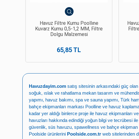
Havuz Filtre Kumu Poollıne
Havuz
Kuvarz Kumu 0,5-1,2 MM, Filtre
Filtr
Dolgu Malzemesi
65,85 TL
Havuzdayim.com
satış sitesinin arkasındaki güç ola
soğuk, ıslak ve rahatlama mekan tasarım ve mühendisli
yapımı
,
havuz bakımı
,
spa ve sauna yapımı
,
Türk ha
bahçe ekipmanları markası
Poolline
ve havuz kaplama,
kadar yer aldığı binlerce proje ile
havuz ekipmanları ve
havuzları
hakkında edindiği yoğun bilgi ve tecrübesi il
güvenlik
,
süs havuzu
,
spawellness
ve
bahçe ekipman 
Poolside ürünlerini
Poolside.com.tr
web sitelerinden da