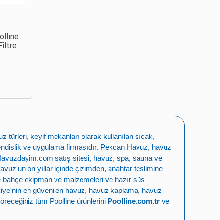
ollıne
iltre
türleri, keyif mekanları olarak kullanılan sıcak,
ndislik ve uygulama firmasıdır.
Pekcan Havuz
,
havuz
Havuzdayim.com
satış sitesi, havuz, spa, sauna ve
Havuz
'un on yıllar içinde çizimden, anahtar teslimine
e bahçe ekipman ve malzemeleri
ve
hazır süs
iye'nin en güvenilen
havuz
,
havuz kaplama
,
havuz
öreceğiniz tüm Poolline ürünlerini
Poolline.com.tr
ve