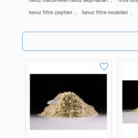
havuz malzemeleri havuz ekipmanları
,
filtre do
havuz filtre çeşitleri
,
havuz filtre modelleri
,