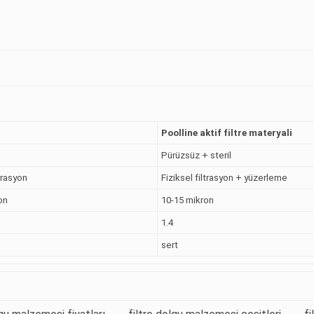
Poolline aktif filtre materyali
Pürüzsüz + steril
ltrasyon
Fiziksel filtrasyon + yüzerleme
on
10-15 mikron
1.4
sert