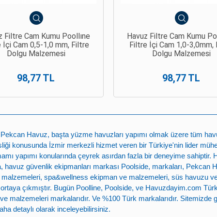
 Filtre Cam Kumu Poollıne
Havuz Filtre Cam Kumu Po
e İçi Cam 0,5-1,0 mm, Filtre
Filtre İçi Cam 1,0-3,0mm, F
Dolgu Malzemesi
Dolgu Malzemesi
98,77 TL
98,77 TL
n
Pekcan Havuz
, başta
yüzme havuzları yapımı
olmak üzere tüm havuz 
ği konusunda İzmir merkezli hizmet veren bir Türkiye'nin lider mühe
mamı yapımı
konularında çeyrek asırdan fazla bir deneyime sahiptir.
 havuz güvenlik ekipmanları markası
Poolside
, markaları,
Pekcan 
 malzemeleri
,
spa&wellness ekipman ve malzemeleri
,
süs havuzu v
e ortaya çıkmıştır. Bugün
Poolline
,
Poolside
, ve
Havuzdayim.com
Türk
ve malzemeleri
markalarıdır. Ve %100 Türk markalarıdır. Sitemizde g
ha detaylı olarak inceleyebilirsiniz.