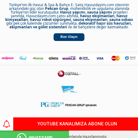
Türkiye’nin ilk Havuz & Spa & Bahçe E- Satış Havuzdayim.com sitesinin
arkasındaki güç olan
Pekcan Grup
, mühendislik ve uygulama alanında
Türkiye’nin lider kuruluşudur.
Havuz yapımı, sauna yapımı
projeleri
yanında, Havuzdayim.com çatısı altında,
havuz ekipmanları, havuz
kimyasalları, havuz robot süpürgesi, sauna ekipmanları, sauna sobası
gibi pek çok kalemde çözümler sunmakta,
dekoratif hazır süs havuzları,
ekipmanları ve gölet sistemleri
ile de bahçelere değer katmaktadır.
Bize Ulaşın
Copyright 2021 Pekcan
YOUTUBE KANALIMIZA ABONE OLUN
T
-Soft
E-Ticaret
Sistemleriyle Hazırlanmıştır.