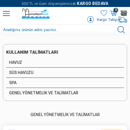
" />
KARGO BEDAVA
500 TL ve Üzeri Alışverişlerinizde
0
Kargo Takip
KULLANIM TALİMATLARI
HAVUZ
SÜS HAVUZU
SPA
GENEL YÖNETMELİK VE TALİMATLAR
GENEL YÖNETMELİK VE TALİMATLAR