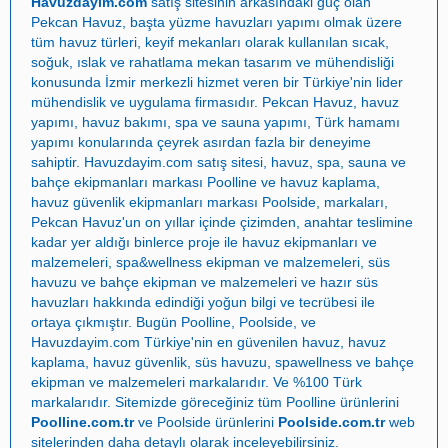
Havuzdayim.com
satış sitesinin arkasındaki güç olan
Pekcan Havuz
, başta
yüzme havuzları yapımı
olmak üzere
tüm havuz türleri, keyif mekanları olarak kullanılan sıcak,
soğuk, ıslak ve rahatlama mekan tasarım ve mühendisliği
konusunda İzmir merkezli hizmet veren bir Türkiye'nin lider
mühendislik ve uygulama firmasıdır.
Pekcan Havuz
,
havuz
yapımı
,
havuz bakımı
,
spa ve sauna yapımı
,
Türk hamamı
yapımı
konularında çeyrek asırdan fazla bir deneyime
sahiptir.
Havuzdayim.com
satış sitesi, havuz, spa, sauna ve
bahçe ekipmanları markası
Poolline
ve havuz kaplama,
havuz güvenlik ekipmanları markası
Poolside
, markaları,
Pekcan Havuz
'un on yıllar içinde çizimden, anahtar teslimine
kadar yer aldığı binlerce proje ile
havuz ekipmanları ve
malzemeleri
,
spa&wellness ekipman ve malzemeleri
,
süs
havuzu ve bahçe ekipman ve malzemeleri
ve
hazır süs
havuzları
hakkında edindiği yoğun bilgi ve tecrübesi ile
ortaya çıkmıştır. Bugün
Poolline
,
Poolside
, ve
Havuzdayim.com
Türkiye'nin en güvenilen
havuz
,
havuz
kaplama
,
havuz güvenlik
,
süs havuzu
,
spawellness
ve
bahçe
ekipman ve malzemeleri
markalarıdır. Ve %100 Türk
markalarıdır. Sitemizde göreceğiniz tüm Poolline ürünlerini
Poolline.com.tr
ve Poolside ürünlerini
Poolside.com.tr
web
sitelerinden daha detaylı olarak inceleyebilirsiniz.