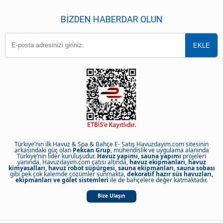
BIZDEN HABERDAR OLUN
Türkiye’nin ilk Havuz & Spa & Bahçe E- Satış Havuzdayim.com sitesinin
arkasındaki güç olan
Pekcan Grup
, mühendislik ve uygulama alanında
Türkiye’nin lider kuruluşudur.
Havuz yapımı, sauna yapımı
projeleri
yanında, Havuzdayim.com çatısı altında,
havuz ekipmanları, havuz
kimyasalları, havuz robot süpürgesi, sauna ekipmanları, sauna sobası
gibi pek çok kalemde çözümler sunmakta,
dekoratif hazır süs havuzları,
ekipmanları ve gölet sistemleri
ile de bahçelere değer katmaktadır.
Bize Ulaşın