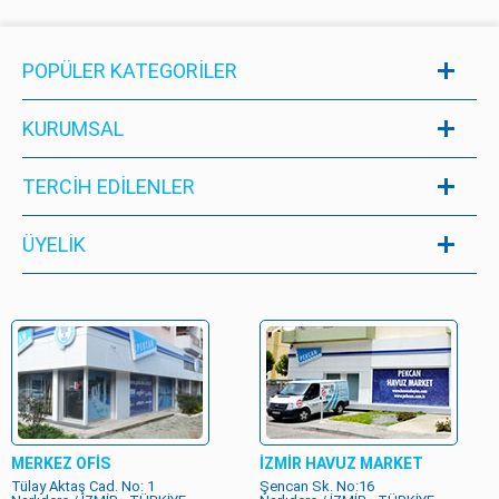
POPÜLER KATEGORILER
KURUMSAL
TERCİH EDİLENLER
ÜYELIK
MERKEZ OFİS
İZMİR HAVUZ MARKET
Tülay Aktaş Cad. No: 1
Şencan Sk. No:16