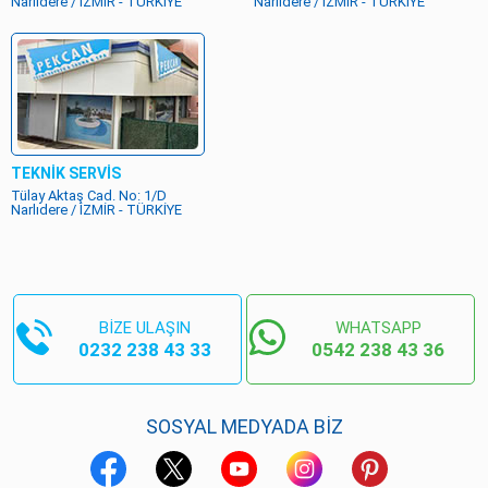
Narlıdere / İZMİR - TÜRKİYE
Narlıdere / İZMİR - TÜRKİYE
TEKNİK SERVİS
Tülay Aktaş Cad. No: 1/D
Narlıdere / İZMİR - TÜRKİYE
BİZE ULAŞIN
WHATSAPP
0232 238 43 33
0542 238 43 36
SOSYAL MEDYADA BİZ