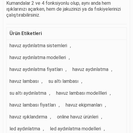
Kumandalar 2 ve 4 fonksiyonlu olup, aynı anda hem
ışıklarınızı açarken, hem de jakuzinizi ya da fıskiyelerinizi
çalıştırabilirsiniz.
Ürün Etiketleri
havuz aydınlatma sistemleri
,
havuz aydınlatma modelleri
,
havuz aydınlatma fiyatları
,
havuz aydınlatma
,
havuz lambası
,
su altı lambası
,
su altı aydınlatma
,
havuz lambası modellleri
,
havuz lambası fiyatları
,
havuz ekipmanları
,
havuz ışıklandırma
,
online havuz ürünleri
,
led aydınlatma
,
led aydınlatma modelleri
,