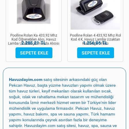
Poolline Rolan Ka 433,92 Mhz
Poolline Rolan 4 433,92 Mhz Rol
Kod Öğrenebilen Alıcı, Havuz
Kod 4 K, Havuz Lamba Uzaktan
2.285,21 TL
1.256,86 TL
Lamba Uzaktan Kumanda Alıcısı
Kumanda Cihazı
Havuzdayim.com
satış sitesinin arkasındaki güç olan
Pekcan Havuz
, başta
yüzme havuzları yapımı
olmak üzere
tüm havuz türleri, keyif mekanları olarak kullanılan sıcak,
soğuk, ıslak ve rahatlama mekan tasarım ve mühendisliği
konusunda İzmir merkezli hizmet veren bir Türkiye'nin lider
mühendislik ve uygulama firmasıdır.
Pekcan Havuz
,
havuz
yapımı
,
havuz bakımı
,
spa ve sauna yapımı
,
Türk hamamı
yapımı
konularında çeyrek asırdan fazla bir deneyime
sahiptir.
Havuzdayim.com
satış sitesi, havuz, spa, sauna ve