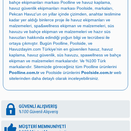
bahçe ekipmanları markası
Poolline
ve havuz kaplama,
havuz güvenlik ekipmanları markası
Poolside
, markaları,
Pekcan Havuz
'un on yıllar içinde çizimden, anahtar teslimine
kadar yer aldığı binlerce proje ile
havuz ekipmanları ve
malzemeleri
,
spa&wellness ekipman ve malzemeleri
,
süs
havuzu ve bahçe ekipman ve malzemeleri
ve
hazır süs
havuzları
hakkında edindiği yoğun bilgi ve tecrübesi ile
ortaya çıkmıştır. Bugün
Poolline
,
Poolside
, ve
Havuzdayim.com
Türkiye'nin en güvenilen
havuz
,
havuz
kaplama
,
havuz güvenlik
,
süs havuzu
,
spawellness
ve
bahçe
ekipman ve malzemeleri
markalarıdır. Ve %100 Türk
markalarıdır. Sitemizde göreceğiniz tüm Poolline ürünlerini
Poolline.com.tr
ve Poolside ürünlerini
Poolside.com.tr
web
sitelerinden daha detaylı olarak inceleyebilirsiniz.
GÜVENLİ ALIŞVERİŞ
%100 Güvenli Alışveriş
MÜŞTERİ MEMNUNİYETİ