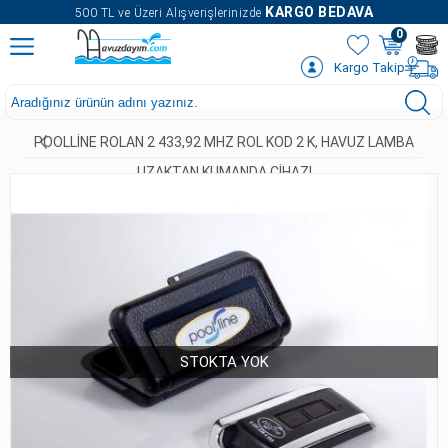
" />
KARGO BEDAVA
500 TL ve Üzeri Alışverişlerinizde
0
Kargo Takip
POOLLINE ROLAN 2 433,92 MHZ ROL KOD 2 K, HAVUZ LAMBA
UZAKTAN KUMANDA CIHAZI
STOKTA YOK