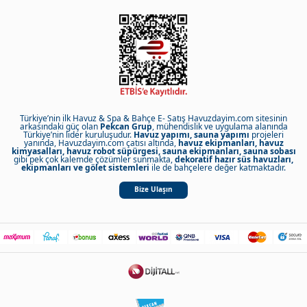
Türkiye’nin ilk Havuz & Spa & Bahçe E- Satış Havuzdayim.com sitesinin
arkasındaki güç olan
Pekcan Grup
, mühendislik ve uygulama alanında
Türkiye’nin lider kuruluşudur.
Havuz yapımı, sauna yapımı
projeleri
yanında, Havuzdayim.com çatısı altında,
havuz ekipmanları, havuz
kimyasalları, havuz robot süpürgesi, sauna ekipmanları, sauna sobası
gibi pek çok kalemde çözümler sunmakta,
dekoratif hazır süs havuzları,
ekipmanları ve gölet sistemleri
ile de bahçelere değer katmaktadır.
Bize Ulaşın