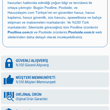
havuzları
hakkında edindiği yoğun bilgi ve tecrübesi ile
ortaya çıkmıştır. Bugün
Poolline
,
Poolside
, ve
Havuzdayim.com
Türkiye'nin en güvenilen
havuz
,
havuz
kaplama
,
havuz güvenlik
,
süs havuzu
,
spawellness
ve
bahçe
ekipman ve malzemeleri
markalarıdır. Ve %100 Türk
markalarıdır. Sitemizde göreceğiniz tüm Poolline ürünlerini
Poolline.com.tr
ve Poolside ürünlerini
Poolside.com.tr
web
sitelerinden daha detaylı olarak inceleyebilirsiniz.
GÜVENLİ ALIŞVERİŞ
%100 Güvenli Alışveriş
MÜŞTERİ MEMNUNİYETİ
%100 Müşteri Memnuniyeti
ORİJİNAL ÜRÜN
Orijinal Ürün Garantisi