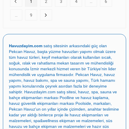
1
2
3
4
...
6
...
9
Havuzdayim.com
satış sitesinin arkasındaki güç olan
Pekcan Havuz
, başta
yüzme havuzları yapımı
olmak üzere
tüm havuz türleri, keyif mekanları olarak kullanılan sıcak,
soğuk, ıslak ve rahatlama mekan tasarım ve mühendisliği
konusunda İzmir merkezli hizmet veren bir Türkiye'nin lider
mühendislik ve uygulama firmasıdır.
Pekcan Havuz
,
havuz
yapımı
,
havuz bakımı
,
spa ve sauna yapımı
,
Türk hamamı
yapımı
konularında çeyrek asırdan fazla bir deneyime
sahiptir.
Havuzdayim.com
satış sitesi, havuz, spa, sauna ve
bahçe ekipmanları markası
Poolline
ve havuz kaplama,
havuz güvenlik ekipmanları markası
Poolside
, markaları,
Pekcan Havuz
'un on yıllar içinde çizimden, anahtar teslimine
kadar yer aldığı binlerce proje ile
havuz ekipmanları ve
malzemeleri
,
spa&wellness ekipman ve malzemeleri
,
süs
havuzu ve bahçe ekipman ve malzemeleri
ve
hazır süs