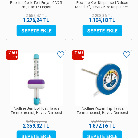
Poolline Çelik Telli Fırça 10''/25
Poolline Klor Dispanseri Deluxe
cm, Havuz Fırçası
Model 3'', Havuz Klor Dispanseri
2.552,47 TL
2.208,36 TL
1.276,24 TL
1.104,18 TL
%50
%50
indirim
indirim
Poolline Jumbo Float Havuz
Poolline Yüzen Tip Havuz
Termometresi, Havuz Derecesi
Termometresi, Havuz Derecesi
4.718,65 TL
3.744,33 TL
2.359,32 TL
1.872,16 TL