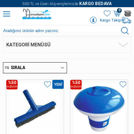
" />
KARGO BEDAVA
500 TL ve Üzeri Alışverişlerinizde
0
Kargo Takip
KATEGORI MENÜSÜ
SIRALA
%50
%50
indirim
indirim