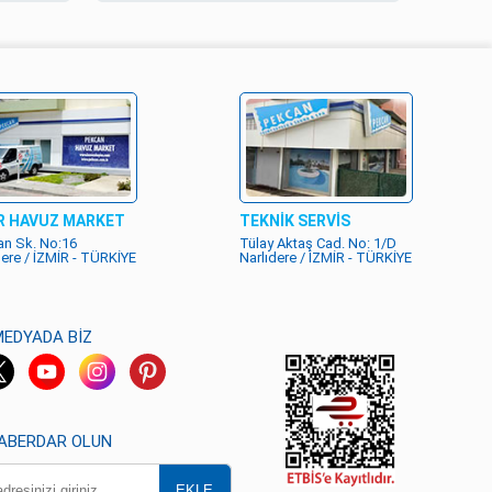
R HAVUZ MARKET
TEKNİK SERVİS
n Sk. No:16
Tülay Aktaş Cad. No: 1/D
dere / İZMİR - TÜRKİYE
Narlıdere / İZMİR - TÜRKİYE
MEDYADA BİZ
HABERDAR OLUN