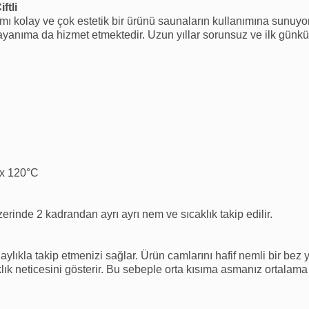
ftli
nımı kolay ve çok estetik bir ürünü saunaların kullanımına sunu
yanıma da hizmet etmektedir. Uzun yıllar sorunsuz ve ilk günkü v
ax 120°C
erinde 2 kadrandan ayrı ayrı nem ve sıcaklık takip edilir.
ylıkla takip etmenizi sağlar. Ürün camlarını hafif nemli bir bez 
ık neticesini gösterir. Bu sebeple orta kısıma asmanız ortalam