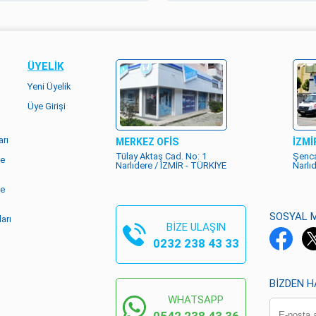
ÜYELIK
Yeni Üyelik
Üye Girişi
rı
MERKEZ OFİS
İZMİ
Tülay Aktaş Cad. No: 1
Şenca
me
Narlıdere / İZMİR - TÜRKİYE
Narlı
me
SOSYAL 
arı
BİZE ULAŞIN
0232 238 43 33
BIZDEN 
WHATSAPP
0542 238 43 36