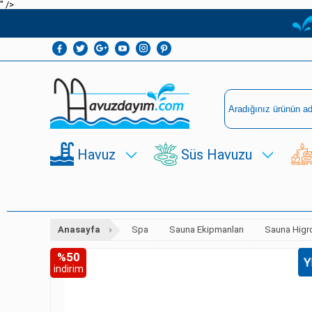
" />
Havuz
Süs Havuzu
Anasayfa
Spa
Sauna Ekipmanları
Sauna Higr
%50
indirim