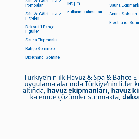
Süs Ve Gölet Havuz
İletişim
Pompaları
Sauna Ekipmanla
Kullanım Talimatları
Süs Ve Gölet Havuz
Sauna Sobaları
Filtreleri
Bioethanol Şöm
Dekoratif Bahçe
Figürleri
Sauna Ekipmanları
Bahçe Şömineleri
Bioethanol Şömine
Türkiye’nin ilk Havuz & Spa & Bahçe E
uygulama alanında Türkiye’nin lider 
altında,
havuz ekipmanları, havuz ki
kalemde çözümler sunmakta,
dekor