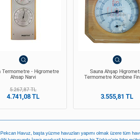
auna Ahşap Higrometre
Sauna Hıgrometre Termo
mometre Kombine Fintech
Kombine Fintech
3.555,81 TL
2.436,39 TL
n
Pekcan Havuz
, başta
yüzme havuzları yapımı
olmak üzere tüm havuz 
ği konusunda İzmir merkezli hizmet veren bir Türkiye'nin lider mühe