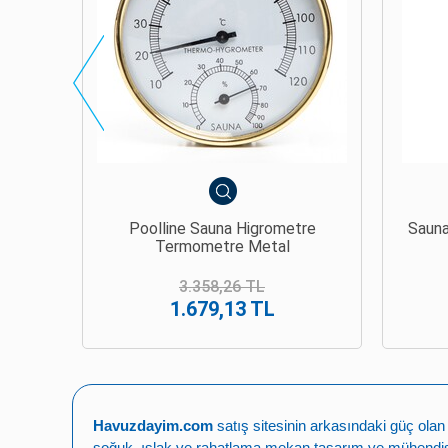
tre
Sauna Termometre - Higrometre
S
Ahsap Narvi
Ter
5.267,87 TL
4.741,08 TL
Havuzdayim.com
satış sitesinin arkasındaki güç ola
soğuk, ıslak ve rahatlama mekan tasarım ve mühendisli