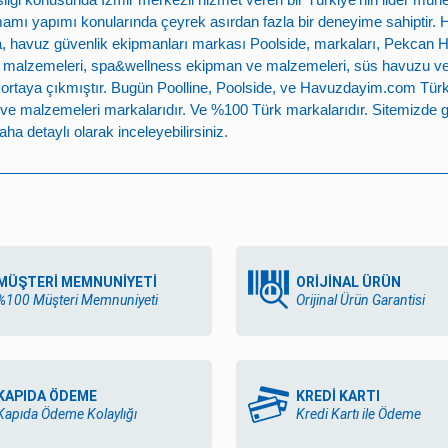
mamı yapımı
konularında çeyrek asırdan fazla bir deneyime sahiptir.
 havuz güvenlik ekipmanları markası
Poolside
, markaları,
Pekcan 
 malzemeleri
,
spa&wellness ekipman ve malzemeleri
,
süs havuzu v
e ortaya çıkmıştır. Bugün
Poolline
,
Poolside
, ve
Havuzdayim.com
Türk
ve malzemeleri
markalarıdır. Ve %100 Türk markalarıdır. Sitemizde g
ha detaylı olarak inceleyebilirsiniz.
MÜŞTERİ MEMNUNİYETİ
ORİJİNAL ÜRÜN
%100 Müşteri Memnuniyeti
Orijinal Ürün Garantisi
KAPIDA ÖDEME
KREDİ KARTI
Kapıda Ödeme Kolaylığı
Kredi Kartı ile Ödeme