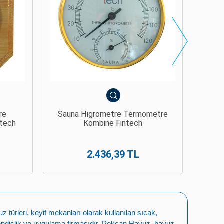
metre
Sauna Termometre - Higrometre
Kombine Ahşap Çiftli Fintech
4.609,38 TL
türleri, keyif mekanları olarak kullanılan sıcak,
ndislik ve uygulama firmasıdır.
Pekcan Havuz
,
havuz