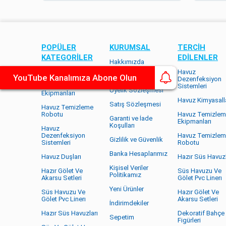
POPÜLER
KURUMSAL
TERCİH
KATEGORILER
EDİLENLER
Hakkımızda
Havuz Kimyasalları
Havuz
Teslimat Koşulları
YouTube Kanalımıza Abone Olun
Dezenfeksiyon
Havuz Temizleme
Sistemleri
Üyelik Sözleşmesi
Ekipmanları
Havuz Kimyasalla
Satış Sözleşmesi
Havuz Temizleme
Robotu
Havuz Temizle
Garanti ve İade
Ekipmanları
Koşulları
Havuz
Dezenfeksiyon
Havuz Temizle
Gizlilik ve Güvenlik
Sistemleri
Robotu
Banka Hesaplarımız
Havuz Duşları
Hazır Süs Havuzl
Kişisel Veriler
Hazır Gölet Ve
Süs Havuzu Ve
Politikamız
Akarsu Setleri
Gölet Pvc Linerı
Yeni Ürünler
Süs Havuzu Ve
Hazır Gölet Ve
Gölet Pvc Linerı
Akarsu Setleri
İndirimdekiler
Hazır Süs Havuzları
Dekoratif Bahçe
Sepetim
Figürleri