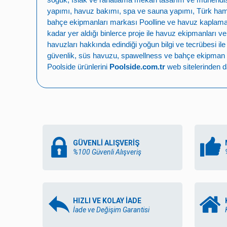
yapımı
,
havuz bakımı
,
spa ve sauna yapımı
,
Türk ha
bahçe ekipmanları markası
Poolline
ve havuz kaplama,
kadar yer aldığı binlerce proje ile
havuz ekipmanları ve
havuzları
hakkında edindiği yoğun bilgi ve tecrübesi il
güvenlik
,
süs havuzu
,
spawellness
ve
bahçe ekipman 
Poolside ürünlerini
Poolside.com.tr
web sitelerinden da
GÜVENLİ ALIŞVERİŞ
%100 Güvenli Alışveriş
HIZLI VE KOLAY İADE
İade ve Değişim Garantisi