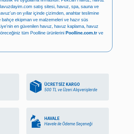
Havuzdayim.com
satış sitesi, havuz, spa, sauna ve
Havuz
'un on yıllar içinde çizimden, anahtar teslimine
e bahçe ekipman ve malzemeleri
ve
hazır süs
iye'nin en güvenilen
havuz
,
havuz kaplama
,
havuz
öreceğiniz tüm Poolline ürünlerini
Poolline.com.tr
ve
ÜCRETSİZ KARGO
500 TL ve Üzeri Alışverişlerde
HAVALE
Havele ile Ödeme Seçeneği