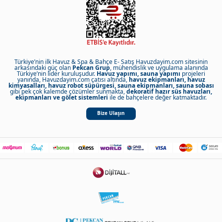
Türkiye’nin ilk Havuz & Spa & Bahçe E- Satış Havuzdayim.com sitesinin
arkasındaki güç olan
Pekcan Grup
, mühendislik ve uygulama alanında
Türkiye’nin lider kuruluşudur.
Havuz yapımı, sauna yapımı
projeleri
yanında, Havuzdayim.com çatısı altında,
havuz ekipmanları, havuz
kimyasalları, havuz robot süpürgesi, sauna ekipmanları, sauna sobası
gibi pek çok kalemde çözümler sunmakta,
dekoratif hazır süs havuzları,
ekipmanları ve gölet sistemleri
ile de bahçelere değer katmaktadır.
Bize Ulaşın