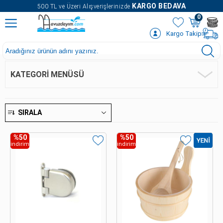
" />
KARGO BEDAVA
500 TL ve Üzeri Alışverişlerinizde
0
Kargo Takip
KATEGORI MENÜSÜ
SIRALA
%50
%50
indirim
indirim