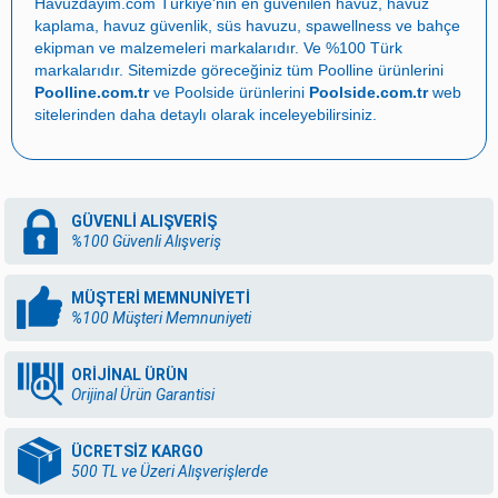
Havuzdayim.com
Türkiye'nin en güvenilen
havuz
,
havuz
kaplama
,
havuz güvenlik
,
süs havuzu
,
spawellness
ve
bahçe
ekipman ve malzemeleri
markalarıdır. Ve %100 Türk
markalarıdır. Sitemizde göreceğiniz tüm Poolline ürünlerini
Poolline.com.tr
ve Poolside ürünlerini
Poolside.com.tr
web
sitelerinden daha detaylı olarak inceleyebilirsiniz.
GÜVENLİ ALIŞVERİŞ
%100 Güvenli Alışveriş
MÜŞTERİ MEMNUNİYETİ
%100 Müşteri Memnuniyeti
ORİJİNAL ÜRÜN
Orijinal Ürün Garantisi
ÜCRETSİZ KARGO
500 TL ve Üzeri Alışverişlerde