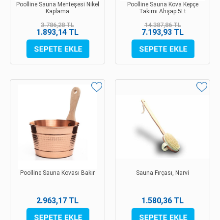
Poolline Sauna Menteşesi Nikel
Poolline Sauna Kova Kepçe
Kaplama
Takımı Ahşap 5Lt
3.786,28 TL
14.387,86 TL
1.893,14 TL
7.193,93 TL
Poolline Sauna Kovası Bakır
Sauna Fırçası, Narvi
2.963,17 TL
1.580,36 TL