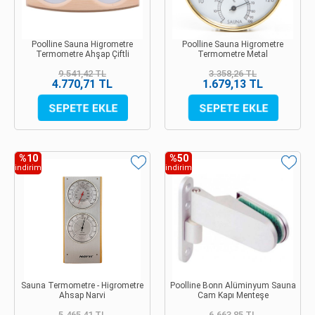
Poolline Sauna Higrometre
Poolline Sauna Higrometre
Termometre Ahşap Çiftli
Termometre Metal
9.541,42 TL
3.358,26 TL
4.770,71 TL
1.679,13 TL
%10
%50
indirim
indirim
Sauna Termometre - Higrometre
Poolline Bonn Alüminyum Sauna
Ahsap Narvi
Cam Kapı Menteşe
5.465,41 TL
6.663,85 TL