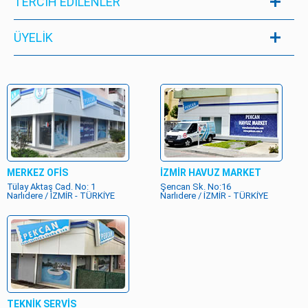
TERCİH EDİLENLER
ÜYELIK
MERKEZ OFİS
İZMİR HAVUZ MARKET
Tülay Aktaş Cad. No: 1
Şencan Sk. No:16
Narlıdere / İZMİR - TÜRKİYE
Narlıdere / İZMİR - TÜRKİYE
TEKNİK SERVİS