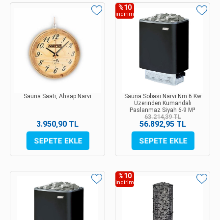
%10
indirim
Sauna Saati, Ahsap Narvi
Sauna Sobası Narvi Nm 6 Kw
Üzerinden Kumandalı
Paslanmaz Siyah 6-9 M³
63.214,39 TL
3.950,90 TL
56.892,95 TL
%10
indirim