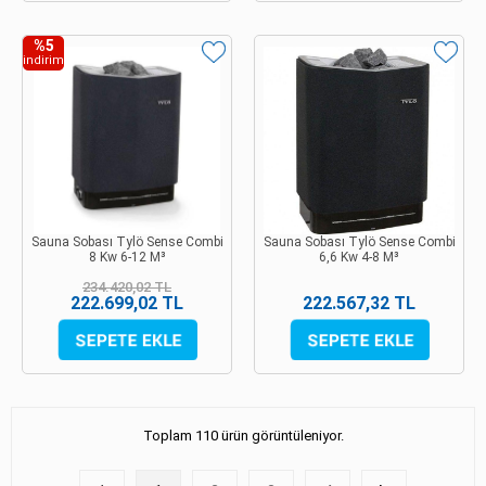
%5
indirim
Sauna Sobası Tylö Sense Combi
Sauna Sobası Tylö Sense Combi
8 Kw 6-12 M³
6,6 Kw 4-8 M³
234.420,02 TL
222.699,02 TL
222.567,32 TL
Toplam 110 ürün görüntüleniyor.