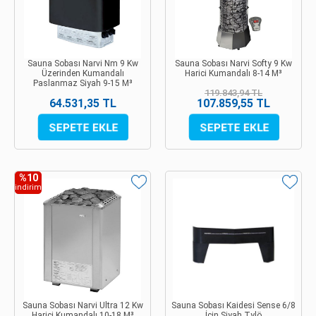
Sauna Sobası Narvi Nm 9 Kw
Sauna Sobası Narvi Softy 9 Kw
Üzerinden Kumandalı
Harici Kumandalı 8-14 M³
Paslanmaz Siyah 9-15 M³
119.843,94 TL
64.531,35 TL
107.859,55 TL
%10
indirim
Sauna Sobası Narvi Ultra 12 Kw
Sauna Sobası Kaidesi Sense 6/8
Harici Kumandalı 10-18 M³
İçin Siyah Tylö