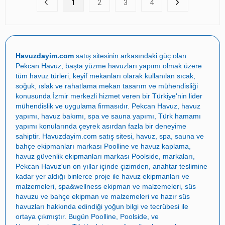
1
2
3
4
Havuzdayim.com
satış sitesinin arkasındaki güç olan
Pekcan Havuz
, başta
yüzme havuzları yapımı
olmak üzere
tüm havuz türleri, keyif mekanları olarak kullanılan sıcak,
soğuk, ıslak ve rahatlama mekan tasarım ve mühendisliği
konusunda İzmir merkezli hizmet veren bir Türkiye'nin lider
mühendislik ve uygulama firmasıdır.
Pekcan Havuz
,
havuz
yapımı
,
havuz bakımı
,
spa ve sauna yapımı
,
Türk hamamı
yapımı
konularında çeyrek asırdan fazla bir deneyime
sahiptir.
Havuzdayim.com
satış sitesi, havuz, spa, sauna ve
bahçe ekipmanları markası
Poolline
ve havuz kaplama,
havuz güvenlik ekipmanları markası
Poolside
, markaları,
Pekcan Havuz
'un on yıllar içinde çizimden, anahtar teslimine
kadar yer aldığı binlerce proje ile
havuz ekipmanları ve
malzemeleri
,
spa&wellness ekipman ve malzemeleri
,
süs
havuzu ve bahçe ekipman ve malzemeleri
ve
hazır süs
havuzları
hakkında edindiği yoğun bilgi ve tecrübesi ile
ortaya çıkmıştır. Bugün
Poolline
,
Poolside
, ve