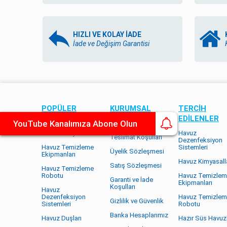
HIZLI VE KOLAY İADE
İade ve Değişim Garantisi
POPÜLER
KURUMSAL
TERCİH
KATEGORILER
EDİLENLER
YouTube Kanalımıza Abone Olun
Hakkımızda
Havuz Kimyasalları
Havuz
Teslimat Koşulları
Dezenfeksiyon
Havuz Temizleme
Sistemleri
Üyelik Sözleşmesi
Ekipmanları
Havuz Kimyasalla
Satış Sözleşmesi
Havuz Temizleme
Robotu
Havuz Temizle
Garanti ve İade
Ekipmanları
Koşulları
Havuz
Dezenfeksiyon
Havuz Temizle
Gizlilik ve Güvenlik
Sistemleri
Robotu
Banka Hesaplarımız
Havuz Duşları
Hazır Süs Havuzl