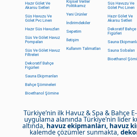
Kişisel Veriler
Hazır Gölet Ve
Süs Havuzu Ve
Politikamız
Akarsu Setleri
Gölet Pvc Linerı
Yeni Ürünler
Süs Havuzu Ve
Hazır Gölet Ve
Gölet Pvc Linerı
Akarsu Setleri
İndirimdekiler
Hazır Süs Havuzları
Dekoratif Bahçe
Sepetim
Figürleri
Süs Ve Gölet Havuz
İletişim
Pompaları
Sauna Ekipmanla
Kullanım Talimatları
Süs Ve Gölet Havuz
Sauna Sobaları
Filtreleri
Bioethanol Şöm
Dekoratif Bahçe
Figürleri
Sauna Ekipmanları
Bahçe Şömineleri
Bioethanol Şömine
Türkiye’nin ilk Havuz & Spa & Bahçe E
uygulama alanında Türkiye’nin lider 
altında,
havuz ekipmanları, havuz ki
kalemde çözümler sunmakta,
dekor