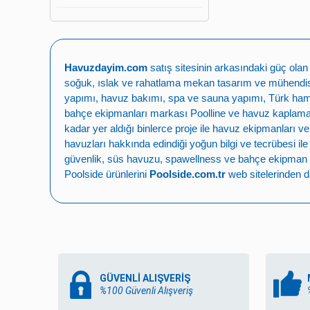
Havuzdayim.com
satış sitesinin arkasındaki güç ola
soğuk, ıslak ve rahatlama mekan tasarım ve mühendisli
yapımı
,
havuz bakımı
,
spa ve sauna yapımı
,
Türk ha
bahçe ekipmanları markası
Poolline
ve havuz kaplama,
kadar yer aldığı binlerce proje ile
havuz ekipmanları ve
havuzları
hakkında edindiği yoğun bilgi ve tecrübesi il
güvenlik
,
süs havuzu
,
spawellness
ve
bahçe ekipman 
Poolside ürünlerini
Poolside.com.tr
web sitelerinden da
GÜVENLİ ALIŞVERİŞ
%100 Güvenli Alışveriş