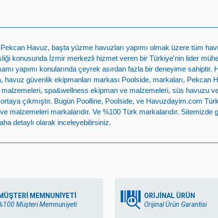
n
Pekcan Havuz
, başta
yüzme havuzları yapımı
olmak üzere tüm havuz 
ği konusunda İzmir merkezli hizmet veren bir Türkiye'nin lider mühe
mamı yapımı
konularında çeyrek asırdan fazla bir deneyime sahiptir.
 havuz güvenlik ekipmanları markası
Poolside
, markaları,
Pekcan 
 malzemeleri
,
spa&wellness ekipman ve malzemeleri
,
süs havuzu v
e ortaya çıkmıştır. Bugün
Poolline
,
Poolside
, ve
Havuzdayim.com
Türk
ve malzemeleri
markalarıdır. Ve %100 Türk markalarıdır. Sitemizde g
ha detaylı olarak inceleyebilirsiniz.
MÜŞTERİ MEMNUNİYETİ
ORİJİNAL ÜRÜN
%100 Müşteri Memnuniyeti
Orijinal Ürün Garantisi