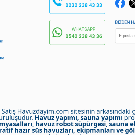
0232 238 43 33
BIZDEN 
WHATSAPP
0542 238 43 36
rı
ine
- Satış Havuzdayim.com sitesinin arkasındaki 
kuruluşudur.
Havuz yapımı, sauna yapımı
proj
myasalları, havuz robot süpürgesi, sauna e
atif hazır süs havuzları, ekipmanları ve göl