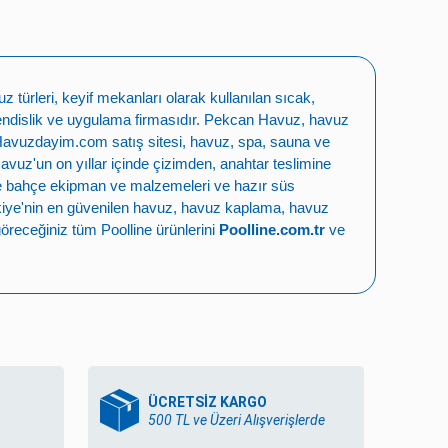
türleri, keyif mekanları olarak kullanılan sıcak,
ndislik ve uygulama firmasıdır.
Pekcan Havuz
,
havuz
Havuzdayim.com
satış sitesi, havuz, spa, sauna ve
Havuz
'un on yıllar içinde çizimden, anahtar teslimine
e bahçe ekipman ve malzemeleri
ve
hazır süs
iye'nin en güvenilen
havuz
,
havuz kaplama
,
havuz
öreceğiniz tüm Poolline ürünlerini
Poolline.com.tr
ve
ÜCRETSİZ KARGO
500 TL ve Üzeri Alışverişlerde