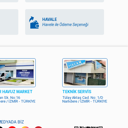
HAVALE
Havele ile Ödeme Seçeneği
R HAVUZ MARKET
TEKNİK SERVİS
n Sk. No:16
Tülay Aktaş Cad. No: 1/D
dere / İZMİR - TÜRKİYE
Narlıdere / İZMİR - TÜRKİYE
MEDYADA BİZ