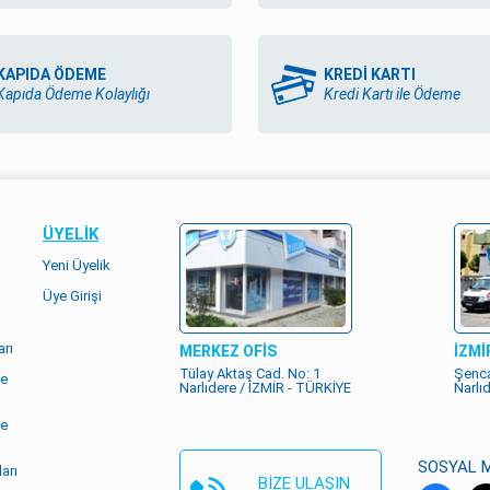
KAPIDA ÖDEME
KREDİ KARTI
Kapıda Ödeme Kolaylığı
Kredi Kartı ile Ödeme
ÜYELIK
Yeni Üyelik
Üye Girişi
rı
MERKEZ OFİS
İZMİ
Tülay Aktaş Cad. No: 1
Şenca
me
Narlıdere / İZMİR - TÜRKİYE
Narlı
me
SOSYAL 
arı
BİZE ULAŞIN