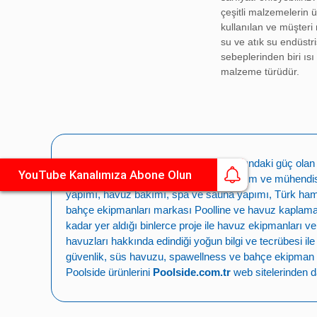
çeşitli malzemelerin ü
kullanılan ve müşteri
su ve atık su endüstr
sebeplerinden biri ıs
malzeme türüdür.
Havuz tesisatının ya
parçalardır. Sistem n
görevi ve işlevi bulu
Havuzdayim.com
’da
Adaptör, Pvc Körtapa
Havuzdayim.com
satış sitesinin arkasındaki güç ola
YouTube Kanalımıza Abone Olun
Kelepçe, Pvc Borular 
soğuk, ıslak ve rahatlama mekan tasarım ve mühendisli
havuzun su ile dolara
yapımı
,
havuz bakımı
,
spa ve sauna yapımı
,
Türk ha
bahçe ekipmanları markası
Poolline
ve havuz kaplama,
Havuz malzemelerinin 
kadar yer aldığı binlerce proje ile
havuz ekipmanları ve
ilerlemeyi amaçlamakt
havuzları
hakkında edindiği yoğun bilgi ve tecrübesi il
vanalar
kategorisinde 
güvenlik
,
süs havuzu
,
spawellness
ve
bahçe ekipman 
Poolside ürünlerini
Poolside.com.tr
web sitelerinden da