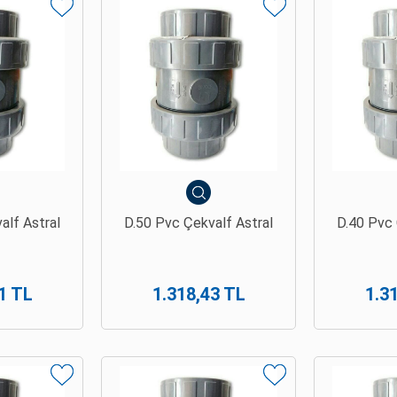
alf Astral
D.50 Pvc Çekvalf Astral
D.40 Pvc 
1 TL
1.318,43 TL
1.3