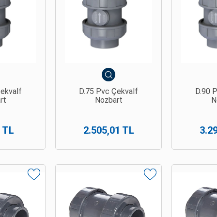
ekvalf
D.75 Pvc Çekvalf
D.90 
rt
Nozbart
N
 TL
2.505,01 TL
3.2