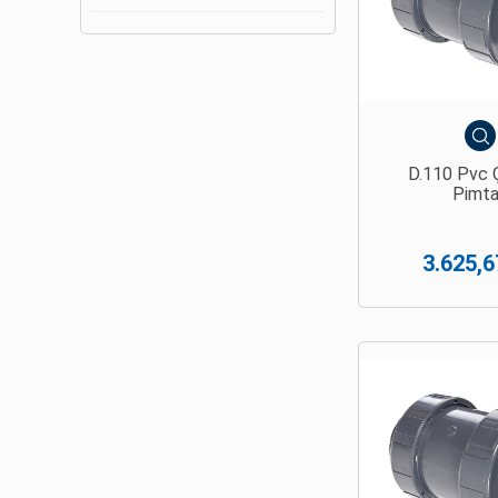
D.110 Pvc 
Pimt
3.625,6