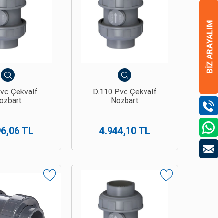
Pvc Çekvalf
D.110 Pvc Çekvalf
ozbart
Nozbart
96,06 TL
4.944,10 TL