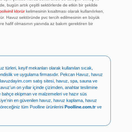
e, bugün artık çeşitli sektörlerde de etkin bir şekilde
polivinil klorür
kelimesinin kısaltması olarak kullanılırken,
üdür. Havuz sektöründe pvc tercih edilmesinin en büyük
öre hafif olmasının yanında az bakım gerektiren bir
 vanalar
, sistemin sorunsuz çalışması için olmazsa olmaz
edenle havuz ekipmanları içerisinde her parçanın ayrı bir
 ve vanalar
geniş ürün yelpazesini içine alırlar.
 90°
,
Pvc Dirsek 45°
, Pvc Te, Pvc Reduksiyon, Pvc Dişli
vanalar, Pvc Çekvalfler, Pvc Gözetleme Camı, Pvc
türleri, keyif mekanları olarak kullanılan sıcak,
vuz temizliğinden pompaların çalışmasına kadar; kısacası
ndislik ve uygulama firmasıdır.
Pekcan Havuz
,
havuz
 vanalar
işlevsellik gösterirler.
Havuzdayim.com
satış sitesi, havuz, spa, sauna ve
Havuz
'un on yıllar içinde çizimden, anahtar teslimine
zdayim.com
güvenilir hizmet için her geçen gün
e bahçe ekipman ve malzemeleri
ve
hazır süs
erilerine kolayca ulaşmayı başaran firma,
pvc fittings ve
iye'nin en güvenilen
havuz
,
havuz kaplama
,
havuz
öreceğiniz tüm Poolline ürünlerini
Poolline.com.tr
ve