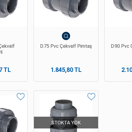
Çekvalf
D.75 Pvc Çekvalf Pimtaş
D.90 Pvc 
aş
7 TL
1.845,80 TL
2.1
STOKTA YOK