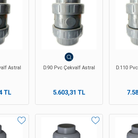
alf Astral
D.90 Pvc Çekvalf Astral
D.110 Pvc
4 TL
5.603,31 TL
7.5