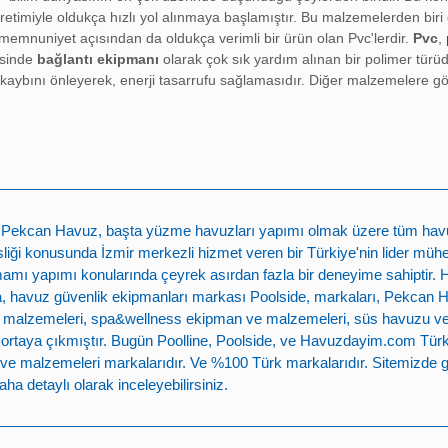
retimiyle oldukça hızlı yol alınmaya başlamıştır. Bu malzemelerden biri d
 memnuniyet açısından da oldukça verimli bir ürün olan Pvc'lerdir.
Pvc
,
isinde
bağlantı ekipmanı
olarak çok sık yardım alınan bir polimer tür
ı kaybını önleyerek, enerji tasarrufu sağlamasıdır. Diğer malzemelere g
nında havuz temizliğinde görünmeyen kahramanları olan
pvc fittings ve
e kadar sorunsuz çalışırsa, kullanımı da o kadar verimli olacaktır. Bu n
nmaktadır. Önemli görevlere sahip
bağlantı ekipmanları
olan
pvc fittings
pvc fittings ve vanalar
kategorisinde satışa sunulan ürünler;
Pvc Dirsek
, Pvc Manşon, Pvc Rekor, Pvc Kruva, küresel su vanaları, Pvc kelebek 
n
Pekcan Havuz
, başta
yüzme havuzları yapımı
olmak üzere tüm havuz 
olarak sıralanabilir. Havuzların boşaltılmasından, doldurulmasına, ha
ği konusunda İzmir merkezli hizmet veren bir Türkiye'nin lider mühe
k havuz haline gelmesi için gerekli olan tüm işlemlerde
pvc fittings ve
mamı yapımı
konularında çeyrek asırdan fazla bir deneyime sahiptir.
 havuz güvenlik ekipmanları markası
Poolside
, markaları,
Pekcan 
satışının yapıldığı, kalitesiyle sektöründe bir adım önde ilerleyen
havu
 malzemeleri
,
spa&wellness ekipman ve malzemeleri
,
süs havuzu v
adır. Sağladığı müşteri memnuniyeti ile online satış mağazasıyla müşt
e ortaya çıkmıştır. Bugün
Poolline
,
Poolside
, ve
Havuzdayim.com
Türk
ihtiyaçlarınızı karşılamak için geniş ürün yelpazesi ile sizleri bekliyor!
ve malzemeleri
markalarıdır. Ve %100 Türk markalarıdır. Sitemizde g
ha detaylı olarak inceleyebilirsiniz.