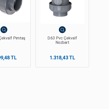
Çekvalf Pimtaş
D.63 Pvc Çekvalf
Nozbart
09,48 TL
1.318,43 TL