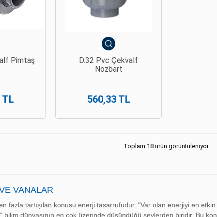
alf Pimtaş
D.32 Pvc Çekvalf
Nozbart
 TL
560,33 TL
Toplam 18 ürün görüntüleniyor.
 VE VANALAR
en fazla tartışılan konusu enerji tasarrufudur. "Var olan enerjiyi en etkin 
iz?" bilim dünyasının en çok üzerinde düşündüğü şeylerden biridir. Bu ko