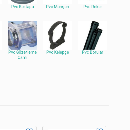
Pvc Körtapa
Pvc Manşon
Pvc Rekor
Pvc Gözetleme
Pvc Kelepçe
Pvc Borular
Camı