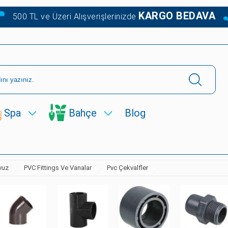
KARGO BEDAVA
500 TL ve Üzeri Alışverişlerinizde
Spa
Bahçe
Blog
vuz
PVC Fittings Ve Vanalar
Pvc Çekvalfler