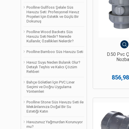
Poolline Gullfoss Şelale Süs
Havuzu Seti: Profesyonel Havuz
Projeleri İçin Estetik ve Güçlü Bir
Dokunuş
Poolline Wood Backets Süs
Havuzu Seti Nedir? Nerede
Kullanılır, Özellikleri Nelerdir?
Poolline Bamboo Süs Havuzu Seti
D.50 Pvc Ç
Nozba
Havuz Suyu Neden Bulanık Olur?
Detaylı Teşhis ve Kalıcı Çözüm
Rehberi
856,98
Bahçe Göletleri İçin PVC Liner
Seçimi ve Doğru Uygulama
Yöntemleri
Poolline Stone Süs Havuzu Seti ile
Mekânlarınıza Doğal Bir Su
Estetiği Katın
Havuzunuz Yağmurdan Korunuyor
mu?