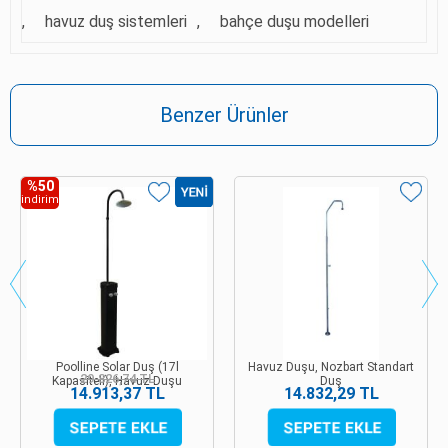
,
havuz duş sistemleri
,
bahçe duşu modelleri
Benzer Ürünler
%50
indirim
Poolline Solar Duş (17l
Havuz Duşu, Nozbart Standart
29.826,74 TL
Kapasiteli), Havuz Duşu
Duş
14.913,37 TL
14.832,29 TL