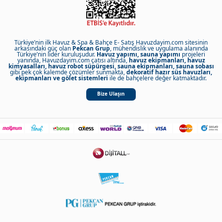
Türkiye’nin ilk Havuz & Spa & Bahçe E- Satış Havuzdayim.com sitesinin
arkasındaki güç olan
Pekcan Grup
, mühendislik ve uygulama alanında
Türkiye’nin lider kuruluşudur.
Havuz yapımı, sauna yapımı
projeleri
yanında, Havuzdayim.com çatısı altında,
havuz ekipmanları, havuz
kimyasalları, havuz robot süpürgesi, sauna ekipmanları, sauna sobası
gibi pek çok kalemde çözümler sunmakta,
dekoratif hazır süs havuzları,
ekipmanları ve gölet sistemleri
ile de bahçelere değer katmaktadır.
Bize Ulaşın