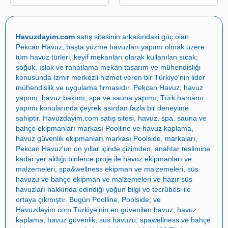
Havuzdayim.com
satış sitesinin arkasındaki güç olan
Pekcan Havuz
, başta
yüzme havuzları yapımı
olmak üzere
tüm havuz türleri, keyif mekanları olarak kullanılan sıcak,
soğuk, ıslak ve rahatlama mekan tasarım ve mühendisliği
konusunda İzmir merkezli hizmet veren bir Türkiye'nin lider
mühendislik ve uygulama firmasıdır.
Pekcan Havuz
,
havuz
yapımı
,
havuz bakımı
,
spa ve sauna yapımı
,
Türk hamamı
yapımı
konularında çeyrek asırdan fazla bir deneyime
sahiptir.
Havuzdayim.com
satış sitesi, havuz, spa, sauna ve
bahçe ekipmanları markası
Poolline
ve havuz kaplama,
havuz güvenlik ekipmanları markası
Poolside
, markaları,
Pekcan Havuz
'un on yıllar içinde çizimden, anahtar teslimine
kadar yer aldığı binlerce proje ile
havuz ekipmanları ve
malzemeleri
,
spa&wellness ekipman ve malzemeleri
,
süs
havuzu ve bahçe ekipman ve malzemeleri
ve
hazır süs
havuzları
hakkında edindiği yoğun bilgi ve tecrübesi ile
ortaya çıkmıştır. Bugün
Poolline
,
Poolside
, ve
Havuzdayim.com
Türkiye'nin en güvenilen
havuz
,
havuz
kaplama
,
havuz güvenlik
,
süs havuzu
,
spawellness
ve
bahçe