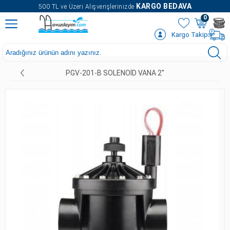
" />
KARGO BEDAVA
500 TL ve Üzeri Alışverişlerinizde
0
Kargo Takip
PGV-201-B SOLENOID VANA 2''