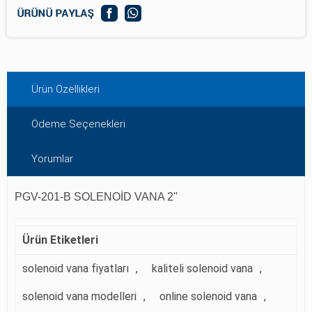
Ürün Özellikleri
Ödeme Seçenekleri
Yorumlar
PGV-201-B SOLENOİD VANA 2''
Ürün Etiketleri
solenoid vana fiyatları
,
kaliteli solenoid vana
,
solenoid vana modelleri
,
online solenoid vana
,