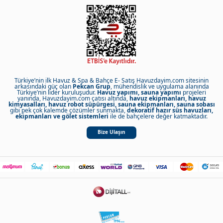
Türkiye’nin ilk Havuz & Spa & Bahçe E- Satış Havuzdayim.com sitesinin
arkasındaki güç olan
Pekcan Grup
, mühendislik ve uygulama alanında
Türkiye’nin lider kuruluşudur.
Havuz yapımı, sauna yapımı
projeleri
yanında, Havuzdayim.com çatısı altında,
havuz ekipmanları, havuz
kimyasalları, havuz robot süpürgesi, sauna ekipmanları, sauna sobası
gibi pek çok kalemde çözümler sunmakta,
dekoratif hazır süs havuzları,
ekipmanları ve gölet sistemleri
ile de bahçelere değer katmaktadır.
Bize Ulaşın