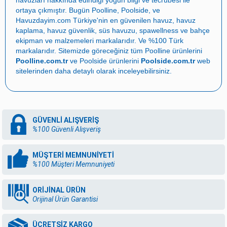
havuzları
hakkında edindiği yoğun bilgi ve tecrübesi ile
ortaya çıkmıştır. Bugün
Poolline
,
Poolside
, ve
Havuzdayim.com
Türkiye'nin en güvenilen
havuz
,
havuz
kaplama
,
havuz güvenlik
,
süs havuzu
,
spawellness
ve
bahçe
ekipman ve malzemeleri
markalarıdır. Ve %100 Türk
markalarıdır. Sitemizde göreceğiniz tüm Poolline ürünlerini
Poolline.com.tr
ve Poolside ürünlerini
Poolside.com.tr
web
sitelerinden daha detaylı olarak inceleyebilirsiniz.
GÜVENLİ ALIŞVERİŞ
%100 Güvenli Alışveriş
MÜŞTERİ MEMNUNİYETİ
%100 Müşteri Memnuniyeti
ORİJİNAL ÜRÜN
Orijinal Ürün Garantisi
ÜCRETSİZ KARGO