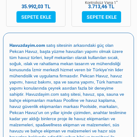
Kontrolsüz Vana 1''
35.992,03 TL
3.713,46 TL
Havuzdayim.com
satış sitesinin arkasındaki güç olan
Pekcan Havuz
, başta
yüzme havuzları yapımı
olmak üzere
tüm havuz türleri, keyif mekanları olarak kullanılan sıcak,
soğuk, ıslak ve rahatlama mekan tasarım ve mühendisliği
konusunda İzmir merkezli hizmet veren bir Türkiye'nin lider
mühendislik ve uygulama firmasıdır.
Pekcan Havuz
,
havuz
yapımı
,
havuz bakımı
,
spa ve sauna yapımı
,
Türk hamamı
yapımı
konularında çeyrek asırdan fazla bir deneyime
sahiptir.
Havuzdayim.com
satış sitesi, havuz, spa, sauna ve
bahçe ekipmanları markası
Poolline
ve havuz kaplama,
havuz güvenlik ekipmanları markası
Poolside
, markaları,
Pekcan Havuz
'un on yıllar içinde çizimden, anahtar teslimine
kadar yer aldığı binlerce proje ile
havuz ekipmanları ve
malzemeleri
,
spa&wellness ekipman ve malzemeleri
,
süs
havuzu ve bahçe ekipman ve malzemeleri
ve
hazır süs