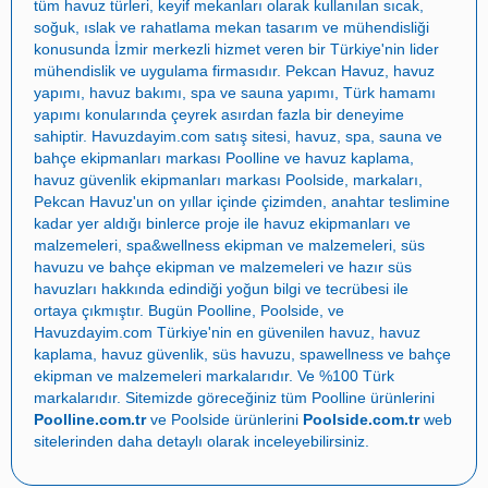
tüm havuz türleri, keyif mekanları olarak kullanılan sıcak,
soğuk, ıslak ve rahatlama mekan tasarım ve mühendisliği
konusunda İzmir merkezli hizmet veren bir Türkiye'nin lider
mühendislik ve uygulama firmasıdır.
Pekcan Havuz
,
havuz
yapımı
,
havuz bakımı
,
spa ve sauna yapımı
,
Türk hamamı
yapımı
konularında çeyrek asırdan fazla bir deneyime
sahiptir.
Havuzdayim.com
satış sitesi, havuz, spa, sauna ve
bahçe ekipmanları markası
Poolline
ve havuz kaplama,
havuz güvenlik ekipmanları markası
Poolside
, markaları,
Pekcan Havuz
'un on yıllar içinde çizimden, anahtar teslimine
kadar yer aldığı binlerce proje ile
havuz ekipmanları ve
malzemeleri
,
spa&wellness ekipman ve malzemeleri
,
süs
havuzu ve bahçe ekipman ve malzemeleri
ve
hazır süs
havuzları
hakkında edindiği yoğun bilgi ve tecrübesi ile
ortaya çıkmıştır. Bugün
Poolline
,
Poolside
, ve
Havuzdayim.com
Türkiye'nin en güvenilen
havuz
,
havuz
kaplama
,
havuz güvenlik
,
süs havuzu
,
spawellness
ve
bahçe
ekipman ve malzemeleri
markalarıdır. Ve %100 Türk
markalarıdır. Sitemizde göreceğiniz tüm Poolline ürünlerini
Poolline.com.tr
ve Poolside ürünlerini
Poolside.com.tr
web
sitelerinden daha detaylı olarak inceleyebilirsiniz.