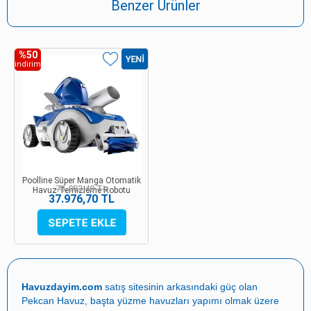
Benzer Ürünler
%50
indirim
Poolline Süper Manga Otomatik
75.953,40 TL
Havuz Temizleme Robotu
37.976,70 TL
Havuzdayim.com
satış sitesinin arkasındaki güç olan
Pekcan Havuz
, başta
yüzme havuzları yapımı
olmak üzere