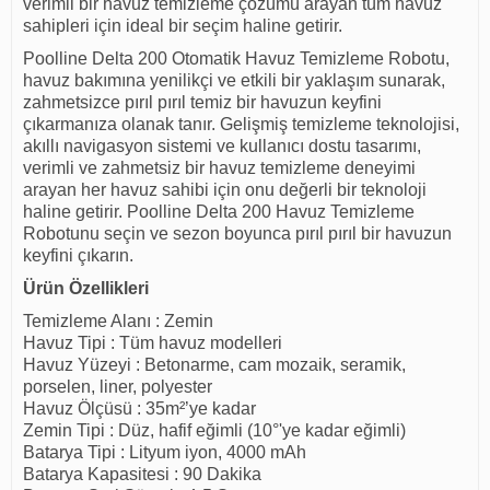
verimli bir havuz temizleme çözümü arayan tüm havuz
sahipleri için ideal bir seçim haline getirir.
Poolline Delta 200 Otomatik Havuz Temizleme Robotu,
havuz bakımına yenilikçi ve etkili bir yaklaşım sunarak,
zahmetsizce pırıl pırıl temiz bir havuzun keyfini
çıkarmanıza olanak tanır. Gelişmiş temizleme teknolojisi,
akıllı navigasyon sistemi ve kullanıcı dostu tasarımı,
verimli ve zahmetsiz bir havuz temizleme deneyimi
arayan her havuz sahibi için onu değerli bir teknoloji
haline getirir. Poolline Delta 200 Havuz Temizleme
Robotunu seçin ve sezon boyunca pırıl pırıl bir havuzun
keyfini çıkarın.
Ürün Özellikleri
Temizleme Alanı : Zemin
Havuz Tipi : Tüm havuz modelleri
Havuz Yüzeyi : Betonarme, cam mozaik, seramik,
porselen, liner, polyester
Havuz Ölçüsü : 35m²’ye kadar
Zemin Tipi : Düz, hafif eğimli (10°'ye kadar eğimli)
Batarya Tipi : Lityum iyon, 4000 mAh
Batarya Kapasitesi : 90 Dakika