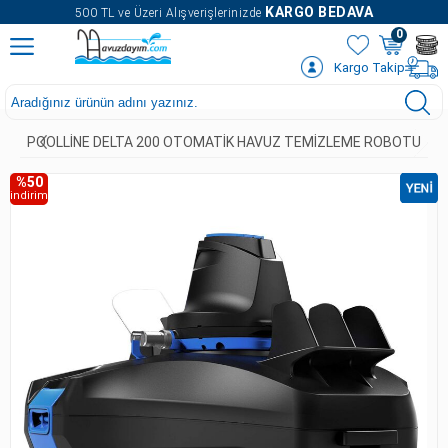
" />
KARGO BEDAVA
500 TL ve Üzeri Alışverişlerinizde
0
Kargo Takip
POOLLINE DELTA 200 OTOMATIK HAVUZ TEMIZLEME ROBOTU
%50
indirim