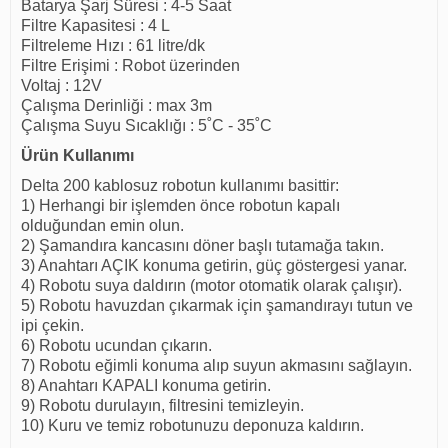
Batarya Şarj Süresi : 4-5 Saat
Filtre Kapasitesi : 4 L
Filtreleme Hızı : 61 litre/dk
Filtre Erişimi : Robot üzerinden
Voltaj : 12V
Çalışma Derinliği : max 3m
Çalışma Suyu Sıcaklığı : 5˚C - 35˚C
Ürün Kullanımı
Delta 200 kablosuz robotun kullanımı basittir:
1) Herhangi bir işlemden önce robotun kapalı
olduğundan emin olun.
2) Şamandıra kancasını döner başlı tutamağa takın.
3) Anahtarı AÇIK konuma getirin, güç göstergesi yanar.
4) Robotu suya daldırın (motor otomatik olarak çalışır).
5) Robotu havuzdan çıkarmak için şamandırayı tutun ve
ipi çekin.
6) Robotu ucundan çıkarın.
7) Robotu eğimli konuma alıp suyun akmasını sağlayın.
8) Anahtarı KAPALI konuma getirin.
9) Robotu durulayın, filtresini temizleyin.
10) Kuru ve temiz robotunuzu deponuza kaldırın.