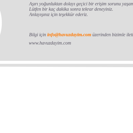
Aşırı yoğunluktan dolayı geçici bir erişim sorunu yaşa
Lütfen bir kaç dakika sonra tekrar deneyiniz.
Anlayışınız için teşekkür ederiz.
Bilgi için
info@havuzdayim.com
üzerinden bizimle ileti
www.havuzdayim.com