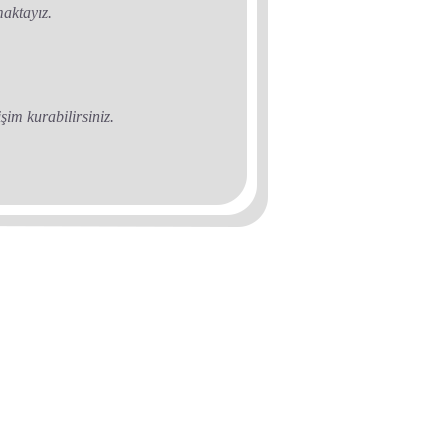
maktayız.
şim kurabilirsiniz.