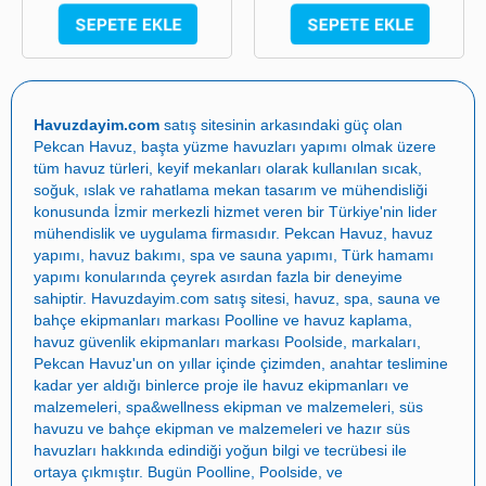
Havuzdayim.com
satış sitesinin arkasındaki güç olan
Pekcan Havuz
, başta
yüzme havuzları yapımı
olmak üzere
tüm havuz türleri, keyif mekanları olarak kullanılan sıcak,
soğuk, ıslak ve rahatlama mekan tasarım ve mühendisliği
konusunda İzmir merkezli hizmet veren bir Türkiye'nin lider
mühendislik ve uygulama firmasıdır.
Pekcan Havuz
,
havuz
yapımı
,
havuz bakımı
,
spa ve sauna yapımı
,
Türk hamamı
yapımı
konularında çeyrek asırdan fazla bir deneyime
sahiptir.
Havuzdayim.com
satış sitesi, havuz, spa, sauna ve
bahçe ekipmanları markası
Poolline
ve havuz kaplama,
havuz güvenlik ekipmanları markası
Poolside
, markaları,
Pekcan Havuz
'un on yıllar içinde çizimden, anahtar teslimine
kadar yer aldığı binlerce proje ile
havuz ekipmanları ve
malzemeleri
,
spa&wellness ekipman ve malzemeleri
,
süs
havuzu ve bahçe ekipman ve malzemeleri
ve
hazır süs
havuzları
hakkında edindiği yoğun bilgi ve tecrübesi ile
ortaya çıkmıştır. Bugün
Poolline
,
Poolside
, ve