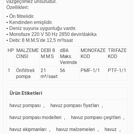
vazgeçilmez unsurudur.
Özellikleri:
• Ön filtrelidir.
• Kendinden emişlidir.
• Deniz suyuna uygunluğu vardır.
• Monofaze 220 V 50 Hz 2850 devir/dakika
• Debi: 8 M.M.S'de 12,5 m³/saat
HP
MALZEME
DEBİ 8
dBA
MONOFAZE
TRIFAZE
CİNSİ
M.M.S
Maks.
KOD
KOD
Verimde
1
Önfiltreli
21
56
PMF-1/1
PTF-1/1
pompa
m³/saat
Ürün Etiketleri
havuz pompası
,
havuz pompası fiyatları
,
havuz pompası modelleri
,
havuz pompası çeşitleri
,
havuz ekipmanları
,
havuz malzemeleri
,
havuz
,