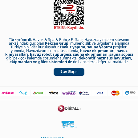
Türkiye’nin ilk Havuz & Spa & Bahçe E- Satış Havuzdayim.com sitesinin
arkasındaki güç olan
Pekcan Grup
, mühendislik ve uygulama alanında
Türkiye’nin lider kuruluşudur.
Havuz yapımı, sauna yapımı
projeleri
yanında, Havuzdayim.com çatısı altında,
havuz ekipmanları, havuz
kimyasalları, havuz robot süpürgesi, sauna ekipmanları, sauna sobası
gibi pek çok kalemde çözümler sunmakta,
dekoratif hazır süs havuzları,
ekipmanları ve gölet sistemleri
ile de bahçelere değer katmaktadır.
Bize Ulaşın