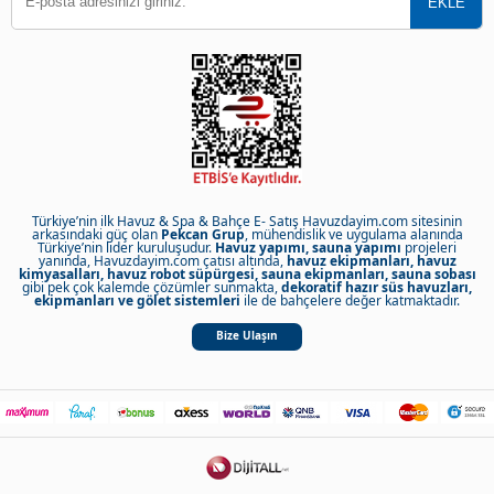
Türkiye’nin ilk Havuz & Spa & Bahçe E- Satış Havuzdayim.com sitesinin
arkasındaki güç olan
Pekcan Grup
, mühendislik ve uygulama alanında
Türkiye’nin lider kuruluşudur.
Havuz yapımı, sauna yapımı
projeleri
yanında, Havuzdayim.com çatısı altında,
havuz ekipmanları, havuz
kimyasalları, havuz robot süpürgesi, sauna ekipmanları, sauna sobası
gibi pek çok kalemde çözümler sunmakta,
dekoratif hazır süs havuzları,
ekipmanları ve gölet sistemleri
ile de bahçelere değer katmaktadır.
Bize Ulaşın