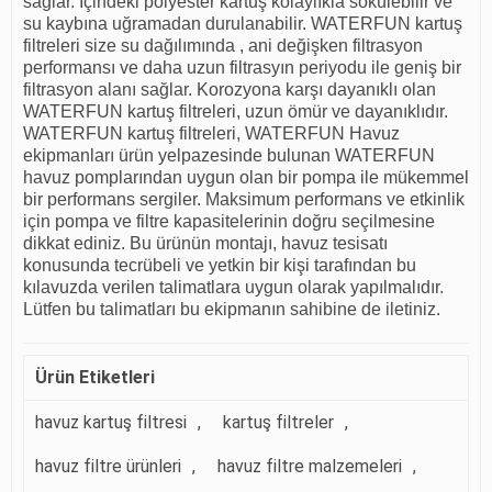
sağlar. İçindeki polyester kartuş kolaylıkla sökülebilir ve
su kaybına uğramadan durulanabilir. WATERFUN kartuş
filtreleri size su dağılımında , ani değişken filtrasyon
performansı ve daha uzun filtrasyın periyodu ile geniş bir
filtrasyon alanı sağlar. Korozyona karşı dayanıklı olan
WATERFUN kartuş filtreleri, uzun ömür ve dayanıklıdır.
WATERFUN kartuş filtreleri, WATERFUN Havuz
ekipmanları ürün yelpazesinde bulunan WATERFUN
havuz pomplarından uygun olan bir pompa ile mükemmel
bir performans sergiler. Maksimum performans ve etkinlik
için pompa ve filtre kapasitelerinin doğru seçilmesine
dikkat ediniz. Bu ürünün montajı, havuz tesisatı
konusunda tecrübeli ve yetkin bir kişi tarafından bu
kılavuzda verilen talimatlara uygun olarak yapılmalıdır.
Lütfen bu talimatları bu ekipmanın sahibine de iletiniz.
Ürün Etiketleri
havuz kartuş filtresi
,
kartuş filtreler
,
havuz filtre ürünleri
,
havuz filtre malzemeleri
,