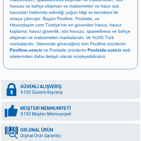
havuzu ve bahçe ekipman ve malzemeleri
ve
hazır süs
havuzları
hakkında edindiği yoğun bilgi ve tecrübesi ile
ortaya çıkmıştır. Bugün
Poolline
,
Poolside
, ve
Havuzdayim.com
Türkiye'nin en güvenilen
havuz
,
havuz
kaplama
,
havuz güvenlik
,
süs havuzu
,
spawellness
ve
bahçe
ekipman ve malzemeleri
markalarıdır. Ve %100 Türk
markalarıdır. Sitemizde göreceğiniz tüm Poolline ürünlerini
Poolline.com.tr
ve Poolside ürünlerini
Poolside.com.tr
web
sitelerinden daha detaylı olarak inceleyebilirsiniz.
GÜVENLİ ALIŞVERİŞ
%100 Güvenli Alışveriş
MÜŞTERİ MEMNUNİYETİ
%100 Müşteri Memnuniyeti
ORİJİNAL ÜRÜN
Orijinal Ürün Garantisi