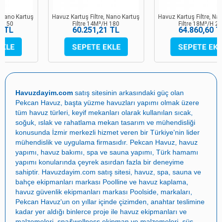
Havuz Kartuş Filtre, Nano Kartuş
Havuz Kartuş Filtre, Nano Kartuş
Filtre 14M³/H 180
Filtre 18M³/H 200
60.251,21 TL
64.860,60 TL
Havuzdayim.com
satış sitesinin arkasındaki güç olan
Pekcan Havuz
, başta
yüzme havuzları yapımı
olmak üzere
tüm havuz türleri, keyif mekanları olarak kullanılan sıcak,
soğuk, ıslak ve rahatlama mekan tasarım ve mühendisliği
konusunda İzmir merkezli hizmet veren bir Türkiye'nin lider
mühendislik ve uygulama firmasıdır.
Pekcan Havuz
,
havuz
yapımı
,
havuz bakımı
,
spa ve sauna yapımı
,
Türk hamamı
yapımı
konularında çeyrek asırdan fazla bir deneyime
sahiptir.
Havuzdayim.com
satış sitesi, havuz, spa, sauna ve
bahçe ekipmanları markası
Poolline
ve havuz kaplama,
havuz güvenlik ekipmanları markası
Poolside
, markaları,
Pekcan Havuz
'un on yıllar içinde çizimden, anahtar teslimine
kadar yer aldığı binlerce proje ile
havuz ekipmanları ve
malzemeleri
,
spa&wellness ekipman ve malzemeleri
,
süs