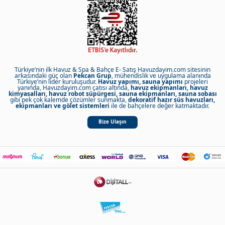
Türkiye’nin ilk Havuz & Spa & Bahçe E- Satış Havuzdayim.com sitesinin
arkasındaki güç olan
Pekcan Grup
, mühendislik ve uygulama alanında
Türkiye’nin lider kuruluşudur.
Havuz yapımı, sauna yapımı
projeleri
yanında, Havuzdayim.com çatısı altında,
havuz ekipmanları, havuz
kimyasalları, havuz robot süpürgesi, sauna ekipmanları, sauna sobası
gibi pek çok kalemde çözümler sunmakta,
dekoratif hazır süs havuzları,
ekipmanları ve gölet sistemleri
ile de bahçelere değer katmaktadır.
Bize Ulaşın