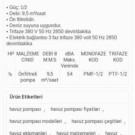
• Güç: 1/2
• Debi: 9,5 m³/saat
• Ön filtrelidir.
• Deniz suyuna uygundur.
• Trifaze 380 V 50 Hz 2850 devir/dakika
• Elektrik bağlantısı 3 faz trifaze 380 volt 50 Hz 2850
devir/dakika
HP
MALZEME
DEBİ 8
dBA
MONOFAZE
TRIFAZE
CİNSİ
M.M.S
Maks.
KOD
KOD
Verimde
½
Önfiltreli
9,5
54
PMF-1/2
PTF-1/2
pompa
m³/saat
Ürün Etiketleri
havuz pompası
,
havuz pompası fiyatları
,
havuz pompası modelleri
,
havuz pompası çeşitleri
,
havuz ekipmanları
,
havuz malzemeleri
,
havuz
,