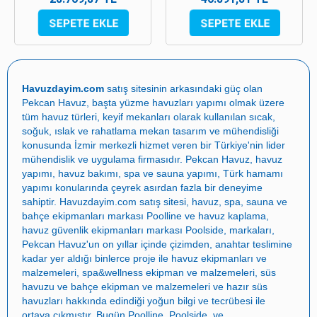
Havuzdayim.com
satış sitesinin arkasındaki güç olan
Pekcan Havuz
, başta
yüzme havuzları yapımı
olmak üzere
tüm havuz türleri, keyif mekanları olarak kullanılan sıcak,
soğuk, ıslak ve rahatlama mekan tasarım ve mühendisliği
konusunda İzmir merkezli hizmet veren bir Türkiye'nin lider
mühendislik ve uygulama firmasıdır.
Pekcan Havuz
,
havuz
yapımı
,
havuz bakımı
,
spa ve sauna yapımı
,
Türk hamamı
yapımı
konularında çeyrek asırdan fazla bir deneyime
sahiptir.
Havuzdayim.com
satış sitesi, havuz, spa, sauna ve
bahçe ekipmanları markası
Poolline
ve havuz kaplama,
havuz güvenlik ekipmanları markası
Poolside
, markaları,
Pekcan Havuz
'un on yıllar içinde çizimden, anahtar teslimine
kadar yer aldığı binlerce proje ile
havuz ekipmanları ve
malzemeleri
,
spa&wellness ekipman ve malzemeleri
,
süs
havuzu ve bahçe ekipman ve malzemeleri
ve
hazır süs
havuzları
hakkında edindiği yoğun bilgi ve tecrübesi ile
ortaya çıkmıştır. Bugün
Poolline
,
Poolside
, ve